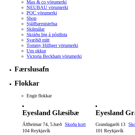
Max & co vörumerki
NEUBAU vörumerki
POC vörumerki
Shop
Sjálfbærnistefna
Skilmálar
Skráðu þig á póstlista
Svæðið mitt
Tommy Hilfiger vörumerki
Um okkur
Victoria Beckham vörumerki
Færslusafn
Flokkar
Engir flokkar
Eyesland Glæsibæ
Eyesland Gr
Álfheimar 74, 5.hæð
Skoða kort
Grandagarði 13
Sko
104 Reykjavík
101 Reykjavík