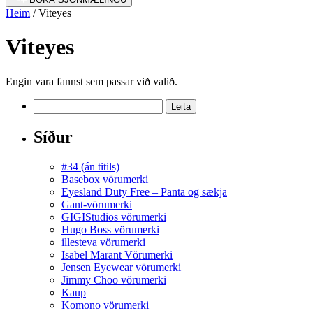
Heim
/ Viteyes
Viteyes
Engin vara fannst sem passar við valið.
Leita
að:
Síður
#34 (án titils)
Basebox vörumerki
Eyesland Duty Free – Panta og sækja
Gant-vörumerki
GIGIStudios vörumerki
Hugo Boss vörumerki
illesteva vörumerki
Isabel Marant Vörumerki
Jensen Eyewear vörumerki
Jimmy Choo vörumerki
Kaup
Komono vörumerki