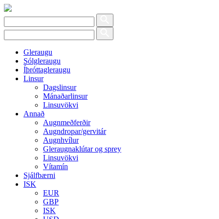
Gleraugu
Sólgleraugu
Íþróttagleraugu
Linsur
Dagslinsur
Mánaðarlinsur
Linsuvökvi
Annað
Augnmeðferðir
Augndropar/gervitár
Augnhvílur
Gleraugnaklútar og sprey
Linsuvökvi
Vítamín
Sjálfbærni
ISK
EUR
GBP
ISK