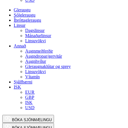
USD
Gleraugu
Sólgleraugu
Íþróttagleraugu
Linsur
Dagslinsur
Mánaðarlinsur
Linsuvökvi
Annað
Augnmeðferðir
Augndropar/gervitár
Augnhvílur
Gleraugnaklútar og sprey
Linsuvökvi
Vítamín
Sjálfbærni
ISK
EUR
GBP
ISK
USD
BÓKA SJÓNMÆLINGU
BÓKA SJÓNMÆLINGU