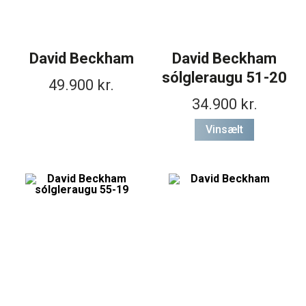
Mánaðarlinsur
Augnmeðferðir
Linsuvökvi
Sjálfbærni
Augndropar/gervitár
David Beckham
David Beckham
Augnhvílur
ISK
sólgleraugu 51-20
Gleraugnaklútar og sprey
EUR
49.900
kr.
Linsuvökvi
34.900
kr.
GBP
Vítamín
ISK
Vinsælt
USD