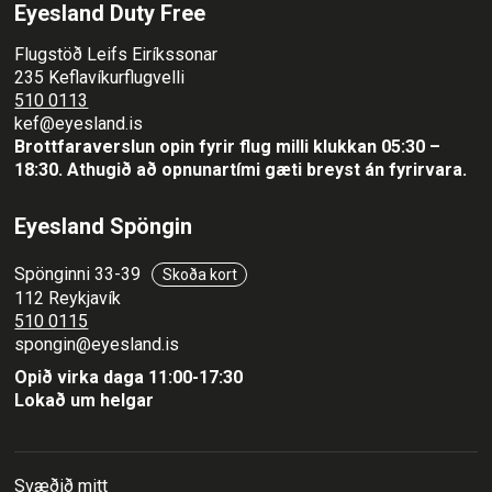
Eyesland Duty Free
Flugstöð Leifs Eiríkssonar
235 Keflavíkurflugvelli
510 0113
kef@eyesland.is
Brottfaraverslun opin fyrir flug milli klukkan 05:30 –
18:30.
Athugið að opnunartími gæti breyst án fyrirvara.
Eyesland Spöngin
Spönginni 33-39
Skoða kort
112 Reykjavík
510 0115
spongin@eyesland.is
Opið virka daga 11:00-17:30
Lokað um helgar
Svæðið mitt