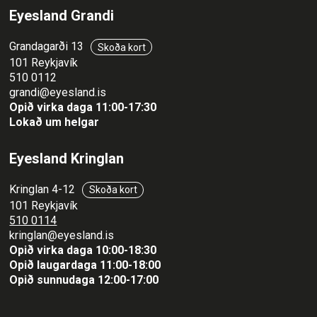
Eyesland Grandi
Grandagarði 13
Skoða kort
101 Reykjavík
510 0112
grandi@eyesland.is
Opið virka daga 11
:00-17:30
Lokað um helgar
Eyesland Kringlan
Kringlan 4-12
Skoða kort
101 Reykjavík
510 0114
kringlan@eyesland.is
Opið virka daga 10:00-18:30
Opið laugardaga 11:00-18:00
Opið sunnudaga 12:00-17:00