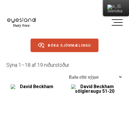
Íslenska
BÓKA SJÓNMÆLINGU
Sorted
Sýna 1–18 af 19 niðurstöður
Gleraugu
by
latest
Sólgleraugu
Íþróttagleraugu
Linsur
Dagslinsur
Annað