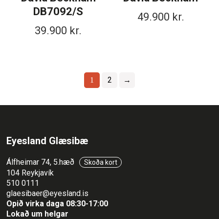
DB7092/S
49.900
kr.
39.900
kr.
2
→
1
Eyesland Glæsibæ
Álfheimar 74, 5.hæð
Skoða kort
104 Reykjavík
510 0111
glaesibaer@eyesland.is
Opið virka daga 08:30-17:00
Lokað um helgar