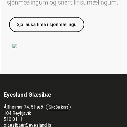
sjónmælingum og snertilinsumælingum.
Sjá lausa tíma í sjónmælingu
Eyesland Glæsibæ
Álfheimar 74, 5.hæð
Skoða kort
104 Reykjavík
510 0111
glaesibaer@eyesland.is