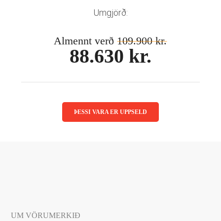
Mánaðarlinsur
Augnmeðferðir
Umgjörð:
Linsuvökvi
Sjálfbærni
Augndropar/gervitár
Almennt verð
109.900 kr.
Augnhvílur
ISK
88.630 kr.
Gleraugnaklútar og sprey
EUR
Linsuvökvi
GBP
Vítamín
ISK
USD
ÞESSI VARA ER UPPSELD
UM VÖRUMERKIÐ