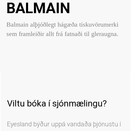
BALMAIN
Balmain alþjóðlegt hágæða tískuvörumerki
sem framleiðir allt frá fatnaði til gleraugna.
Viltu bóka í sjónmælingu?
Eyesland býður uppá vandaða þjónustu í