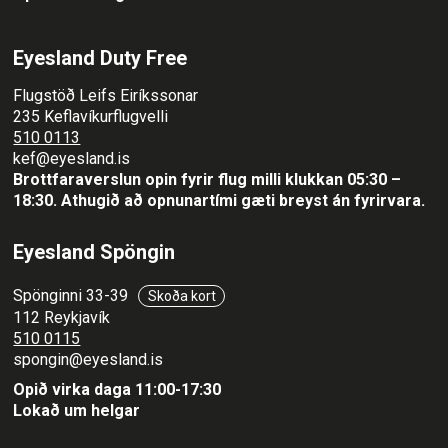
Eyesland Duty Free
Flugstöð Leifs Eiríkssonar
235 Keflavíkurflugvelli
510 0113
kef@eyesland.is
Brottfaraverslun opin fyrir flug milli klukkan 05:30 –
18:30.
Athugið að opnunartími gæti breyst án fyrirvara.
Eyesland Spöngin
Spönginni 33-39
Skoða kort
112 Reykjavík
510 0115
spongin@eyesland.is
Opið virka daga 11:00-17:30
Lokað um helgar