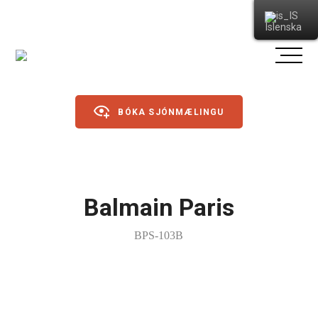
Íslenska
BÓKA SJÓNMÆLINGU
Gleraugu
Balmain Paris
Sólgleraugu
BPS-103B
Íþróttagleraugu
Linsur
Dagslinsur
Annað