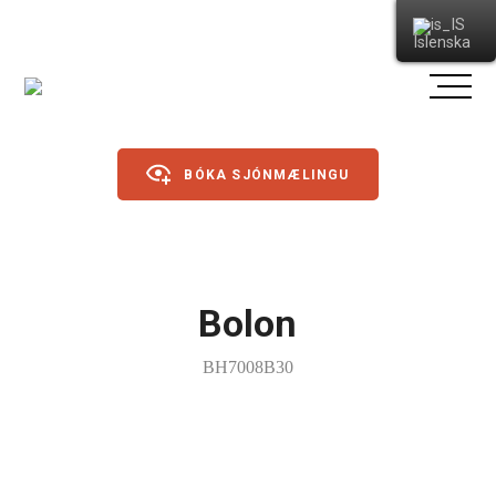
Íslenska
BÓKA SJÓNMÆLINGU
Gleraugu
Bolon
Sólgleraugu
BH7008B30
Íþróttagleraugu
Linsur
Dagslinsur
Annað