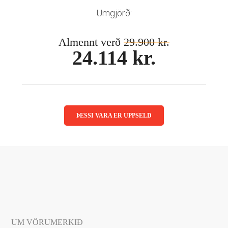
Mánaðarlinsur
Augnmeðferðir
Umgjörð:
Linsuvökvi
Sjálfbærni
Augndropar/gervitár
Almennt verð
29.900 kr.
Augnhvílur
ISK
24.114 kr.
Gleraugnaklútar og sprey
EUR
Linsuvökvi
GBP
Vítamín
ISK
USD
ÞESSI VARA ER UPPSELD
UM VÖRUMERKIÐ