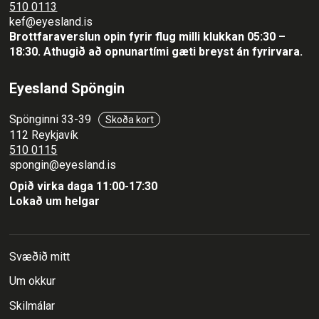
510 0113
kef@eyesland.is
Brottfaraverslun opin fyrir flug milli klukkan 05:30 –
18:30.
Athugið að opnunartími gæti breyst án fyrirvara.
Eyesland Spöngin
Spönginni 33-39
Skoða kort
112 Reykjavík
510 0115
spongin@eyesland.is
Opið virka daga 11:00-17:30
Lokað um helgar
Svæðið mitt
Um okkur
Skilmálar