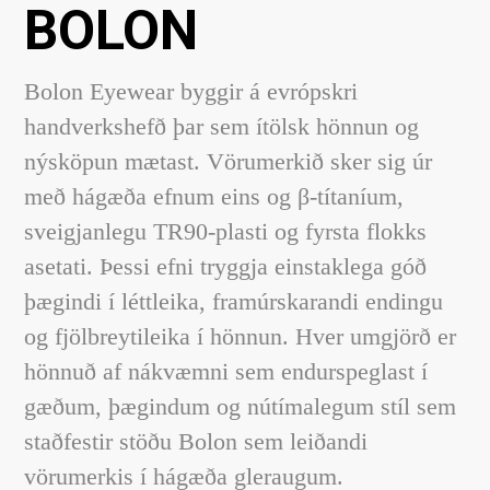
BOLON
Bolon Eyewear byggir á evrópskri
handverkshefð þar sem ítölsk hönnun og
nýsköpun mætast. Vörumerkið sker sig úr
með hágæða efnum eins og β-títaníum,
sveigjanlegu TR90-plasti og fyrsta flokks
asetati. Þessi efni tryggja einstaklega góð
þægindi í léttleika, framúrskarandi endingu
og fjölbreytileika í hönnun. Hver umgjörð er
hönnuð af nákvæmni sem endurspeglast í
gæðum, þægindum og nútímalegum stíl sem
staðfestir stöðu Bolon sem leiðandi
vörumerkis í hágæða gleraugum.