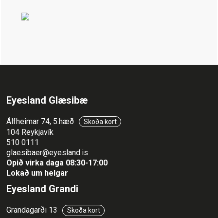
Eyesland Glæsibæ
Álfheimar 74, 5.hæð
Skoða kort
104 Reykjavík
510 0111
glaesibaer@eyesland.is
Opið virka daga 08:30-17:00
Lokað um helgar
Eyesland Grandi
Grandagarði 13
Skoða kort