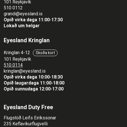
101 Reykjavík
510 0112
grandi@eyesland.is
Opið virka daga 11
:00-17:30
Lokað um helgar
Eyesland Kringlan
Kringlan 4-12
Skoða kort
101 Reykjavík
510 0114
kringlan@eyesland.is
Opið virka daga 10:00-18:30
Opið laugardaga 11:00-18:00
Opið sunnudaga 12:00-17:00
Eyesland Duty Free
Flugstöð Leifs Eiríkssonar
235 Keflavíkurflugvelli