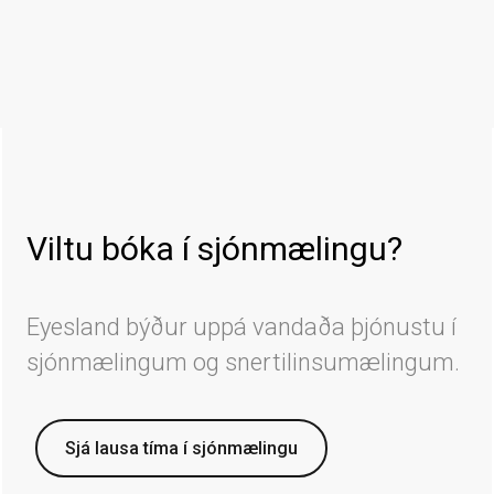
Viltu bóka í sjónmælingu?
Eyesland býður uppá vandaða þjónustu í
sjónmælingum og snertilinsumælingum.
Sjá lausa tíma í sjónmælingu