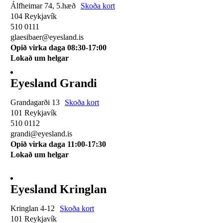
Álfheimar 74, 5.hæð
Skoða kort
104 Reykjavík
510 0111
glaesibaer@eyesland.is
Opið virka daga 08:30-17:00
Lokað um helgar
Eyesland Grandi
Grandagarði 13
Skoða kort
101 Reykjavík
510 0112
grandi@eyesland.is
Opið virka daga 11
:00-17:30
Lokað um helgar
Eyesland Kringlan
Kringlan 4-12
Skoða kort
101 Reykjavík