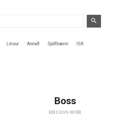
Linsur
Annað
Sjálfbærni
ISK
Boss
HB1310/S 003IR