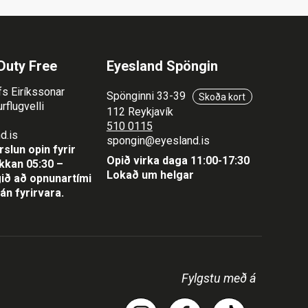
Duty Free
Eyesland Spöngin
fs Eiríkssonar
Spönginni 33-39
Skoða kort
rflugvelli
112 Reykjavík
510 0115
d.is
spongin@eyesland.is
slun opin fyrir
Opið virka daga 11:00-17:30
lukkan 05:30 –
Lokað um helgar
ið að opnunartími
án fyrirvara.
Fylgstu með á