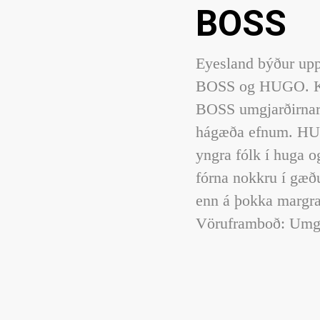
BOSS
Eyesland býður upp
BOSS og HUGO. Klas
BOSS umgjarðirnar 
hágæða efnum. HUG
yngra fólk í huga og
fórna nokkru í gæðu
enn á þokka margr
Vöruframboð: Umgj