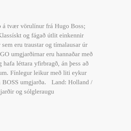
 á tvær vörulínur frá Hugo Boss;
sískt og fágað útlit einkennir
sem eru traustar og tímalausar úr
O umgjarðirnar eru hannaðar með
 hafa léttara yfirbragð, án þess að
m. Fínlegur leikur með liti eykur
a BOSS umgjarða. Land: Holland /
arðir og sólgleraugu