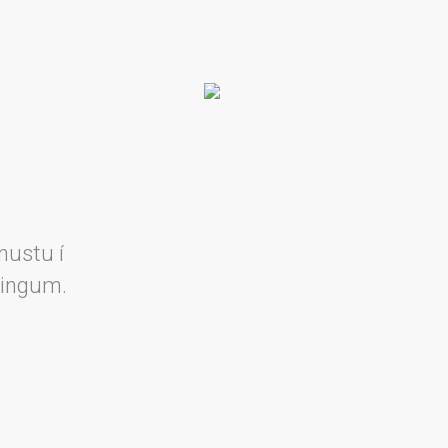
nustu í
lingum.