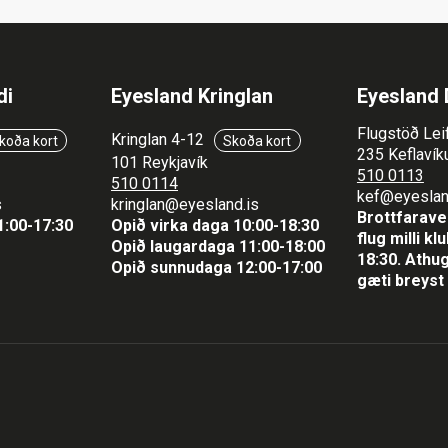
di
Eyesland Kringlan
Eyesland 
Flugstöð Lei
Kringlan 4-12
koða kort
Skoða kort
235 Keflavíku
101 Reykjavík
510 0113
510 0114
kef@eyeslan
s
kringlan@eyesland.is
Brottfaraver
1
:00-17:30
Opið virka daga 10:00-18:30
flug milli k
Opið laugardaga 11:00-18:00
18:30.
Athug
Opið sunnudaga 12:00-17:00
gæti breyst 