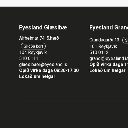
Eyesland Glæsibæ
Eyesland Gran
Álfheimar 74, 5.hæð
Grandagarði 13
S
101 Reykjavík
Skoða kort
104 Reykjavík
510 0112
510 0111
grandi@eyesland.i
glaesibaer@eyesland.is
Opið virka daga 1
Opið virka daga 08:30-17:00
Lokað um helgar
Lokað um helgar