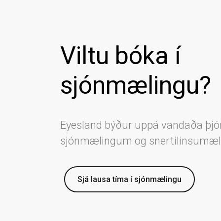
Viltu bóka í
sjónmælingu?
Eyesland býður uppá vandaða þjó
sjónmælingum og snertilinsumæ
Sjá lausa tíma í sjónmælingu