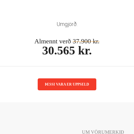
Umgjörð:
Almennt verð
37.900 kr.
30.565 kr.
ÞESSI VARA ER UPPSELD
UM VÖRUMERKIÐ