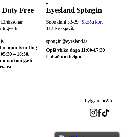
 Duty Free
Eyesland Spöngin
 Eiríkssonar
Spönginni 33-39
Skoða kort
flugvelli
112 Reykjavík
510 0115
is
spongin@eyesland.is
lun opin fyrir flug
Opið virka daga 11:00-17:30
 05:30 – 18:30.
Lokað um helgar
pnunartími gæti
irvara.
Fylgstu með á
eyesland.is