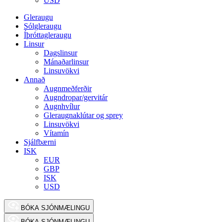
USD
Gleraugu
Sólgleraugu
Íþróttagleraugu
Linsur
Dagslinsur
Mánaðarlinsur
Linsuvökvi
Annað
Augnmeðferðir
Augndropar/gervitár
Augnhvílur
Gleraugnaklútar og sprey
Linsuvökvi
Vítamín
Sjálfbærni
ISK
EUR
GBP
ISK
USD
BÓKA SJÓNMÆLINGU
BÓKA SJÓNMÆLINGU