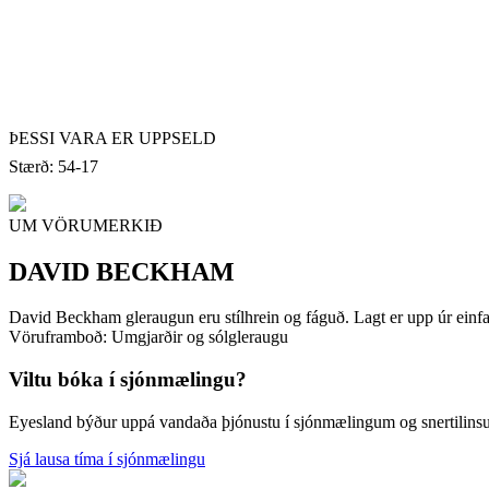
ÞESSI VARA ER UPPSELD
Stærð: 54-17
UM VÖRUMERKIÐ
DAVID BECKHAM
David Beckham gleraugun eru stílhrein og fáguð. Lagt er upp úr einfa
Vöruframboð: Umgjarðir og sólgleraugu
Viltu bóka í sjónmælingu?
Eyesland býður uppá vandaða þjónustu í sjónmælingum og snertilin
Sjá lausa tíma í sjónmælingu