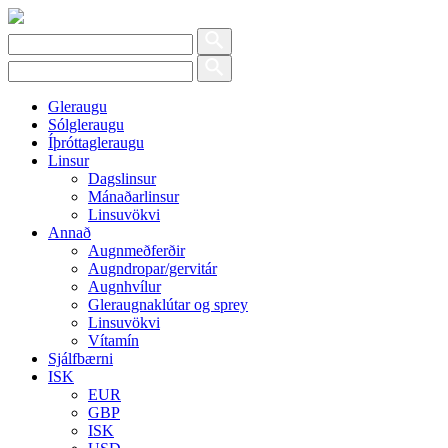
Gleraugu
Sólgleraugu
Íþróttagleraugu
Linsur
Dagslinsur
Mánaðarlinsur
Linsuvökvi
Annað
Augnmeðferðir
Augndropar/gervitár
Augnhvílur
Gleraugnaklútar og sprey
Linsuvökvi
Vítamín
Sjálfbærni
ISK
EUR
GBP
ISK