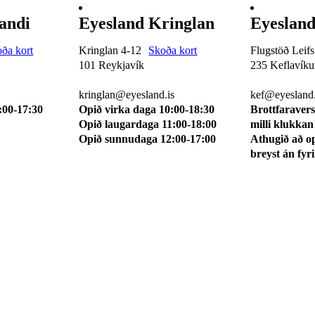
andi
Eyesland Kringlan
Eyesland
ða kort
Kringlan 4-12
Skoða kort
Flugstöð Leifs
101 Reykjavík
235 Keflavíkur
510 0114
510 0113
kringlan@eyesland.is
kef@eyesland.
:00-17:30
Opið virka daga 10:00-18:30
Brottfaravers
Opið laugardaga 11:00-18:00
milli klukkan
Opið sunnudaga 12:00-17:00
Athugið að o
breyst án fyr
tlista