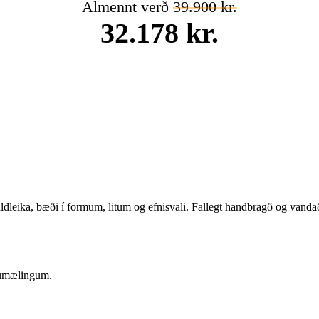
Almennt verð
39.900 kr.
32.178 kr.
ldleika, bæði í formum, litum og efnisvali. Fallegt handbragð og vanda
sumælingum.