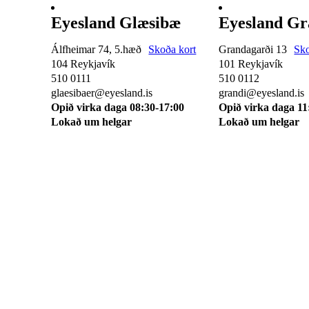
Eyesland Glæsibæ
Eyesland Gr
Álfheimar 74, 5.hæð
Skoða kort
Grandagarði 13
Sko
104 Reykjavík
101 Reykjavík
510 0111
510 0112
glaesibaer@eyesland.is
grandi@eyesland.is
Opið virka daga 08:30-17:00
Opið virka daga 11
Lokað um helgar
Lokað um helgar
Svæðið mitt
Um okkur
Skilmálar
Karfan mín
Skráðu þig á pós