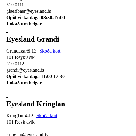
510 0111
glaesibaer@eyesland.is
Opið virka daga 08:30-17:00
Lokað um helgar
Eyesland Grandi
Grandagarði 13
Skoða kort
101 Reykjavík
510 0112
grandi@eyesland.is
Opið virka daga 11
:00-17:30
Lokað um helgar
Eyesland Kringlan
Kringlan 4-12
Skoða kort
101 Reykjavík
510 0114
kringlan@eyesland.is