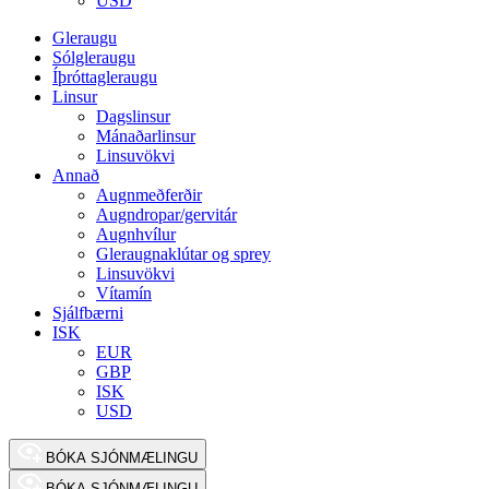
USD
Gleraugu
Sólgleraugu
Íþróttagleraugu
Linsur
Dagslinsur
Mánaðarlinsur
Linsuvökvi
Annað
Augnmeðferðir
Augndropar/gervitár
Augnhvílur
Gleraugnaklútar og sprey
Linsuvökvi
Vítamín
Sjálfbærni
ISK
EUR
GBP
ISK
USD
BÓKA SJÓNMÆLINGU
BÓKA SJÓNMÆLINGU