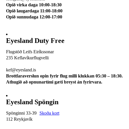
Opið virka daga 10:00-18:30
Opið laugardaga 11:00-18:00
Opið sunnudaga 12:00-17:00
Eyesland Duty Free
Flugstöð Leifs Eiríkssonar
235 Keflavíkurflugvelli
510 0113
kef@eyesland.is
Brottfaraverslun opin fyrir flug milli klukkan 05:30 – 18:30.
Athugið að opnunartími gæti breyst án fyrirvara.
Eyesland Spöngin
Spönginni 33-39
Skoða kort
112 Reykjavík
510 0115