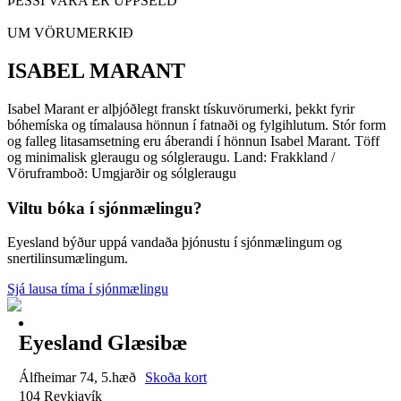
ÞESSI VARA ER UPPSELD
UM VÖRUMERKIÐ
ISABEL MARANT
Isabel Marant er alþjóðlegt franskt tískuvörumerki, þekkt fyrir
bóhemíska og tímalausa hönnun í fatnaði og fylgihlutum. Stór form
og falleg litasamsetning eru áberandi í hönnun Isabel Marant. Töff
og minimalisk gleraugu og sólgleraugu. Land: Frakkland /
Vöruframboð: Umgjarðir og sólgleraugu
Viltu bóka í sjónmælingu?
Eyesland býður uppá vandaða þjónustu í sjónmælingum og
snertilinsumælingum.
Sjá lausa tíma í sjónmælingu
Eyesland Glæsibæ
Álfheimar 74, 5.hæð
Skoða kort
104 Reykjavík