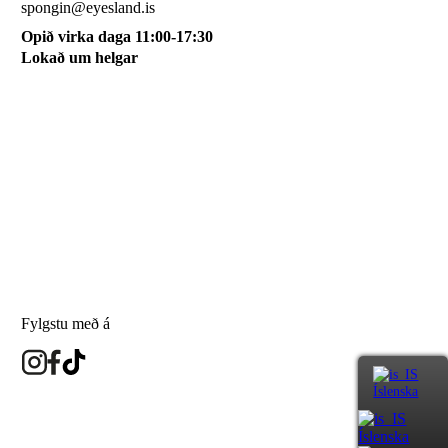
spongin@eyesland.is
Opið virka daga 11:00-17:30
Lokað um helgar
Svæðið mitt
Um okkur
Skilmálar
Karfan mín
Skráðu þig á póstlista
Fylgstu með á
Íslenska
eyesland.is
Íslenska