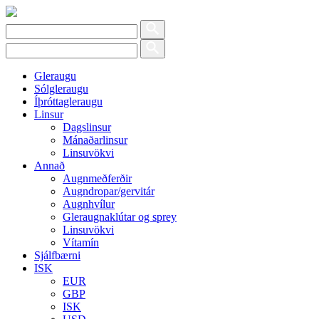
Gleraugu
Sólgleraugu
Íþróttagleraugu
Linsur
Dagslinsur
Mánaðarlinsur
Linsuvökvi
Annað
Augnmeðferðir
Augndropar/gervitár
Augnhvílur
Gleraugnaklútar og sprey
Linsuvökvi
Vítamín
Sjálfbærni
ISK
EUR
GBP
ISK