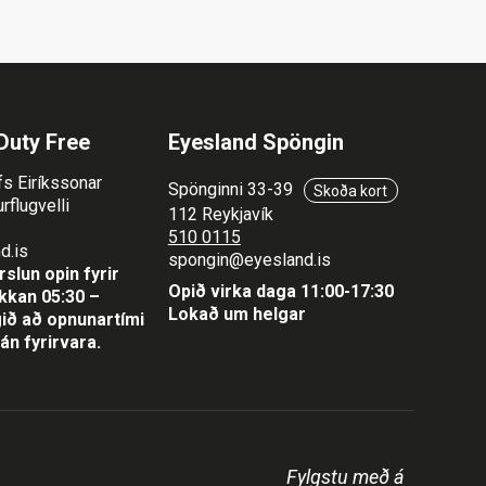
Duty Free
Eyesland Spöngin
fs Eiríkssonar
Spönginni 33-39
Skoða kort
rflugvelli
112 Reykjavík
510 0115
d.is
spongin@eyesland.is
slun opin fyrir
Opið virka daga 11:00-17:30
lukkan 05:30 –
Lokað um helgar
ið að opnunartími
án fyrirvara.
Fylgstu með á