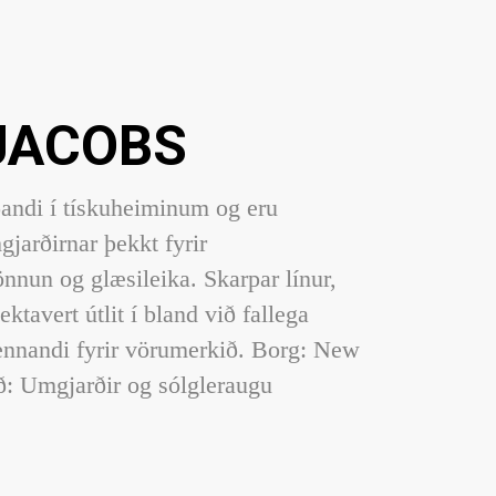
JACOBS
ðandi í tískuheiminum og eru
jarðirnar þekkt fyrir
nnun og glæsileika. Skarpar línur,
ektavert útlit í bland við fallega
kennandi fyrir vörumerkið. Borg: New
: Umgjarðir og sólgleraugu