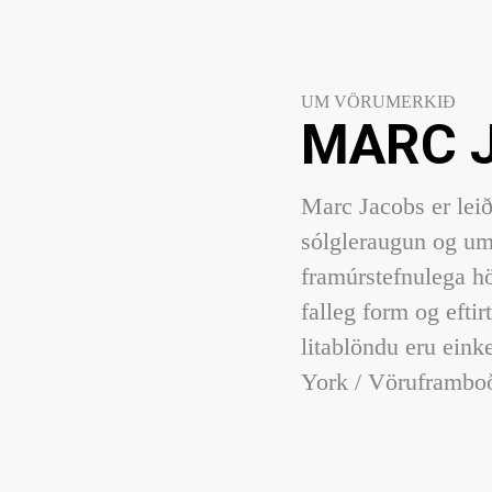
UM VÖRUMERKIÐ
MARC 
Marc Jacobs er lei
sólgleraugun og umg
framúrstefnulega hö
falleg form og eftirt
litablöndu eru ein
York / Vöruframboð