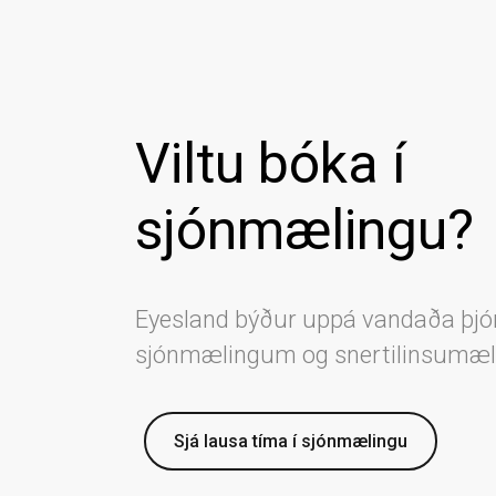
Viltu bóka í
sjónmælingu?
Eyesland býður uppá vandaða þjó
sjónmælingum og snertilinsumæ
Sjá lausa tíma í sjónmælingu