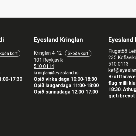
di
Eyesland Kringlan
Eyesland 
Flugstöð Lei
Kringlan 4-12
koða kort
Skoða kort
235 Keflavíku
101 Reykjavík
510 0113
510 0114
kef@eyeslan
s
kringlan@eyesland.is
Brottfaraver
1
:00-17:30
Opið virka daga 10:00-18:30
flug milli k
Opið laugardaga 11:00-18:00
18:30.
Athug
Opið sunnudaga 12:00-17:00
gæti breyst 