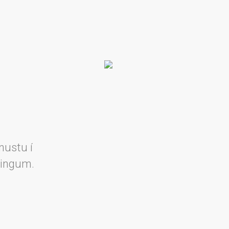
nustu í
lingum.