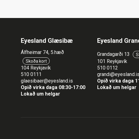
Eyesland Glæsibæ
Eyesland Gran
Álfheimar 74, 5.hæð
Grandagarði 13
S
101 Reykjavík
Skoða kort
104 Reykjavík
510 0112
510 0111
grandi@eyesland.i
glaesibaer@eyesland.is
Opið virka daga 1
Opið virka daga 08:30-17:00
Lokað um helgar
Lokað um helgar