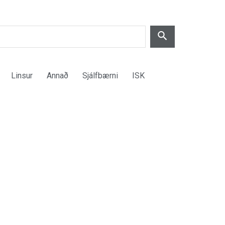
Linsur
Annað
Sjálfbærni
ISK