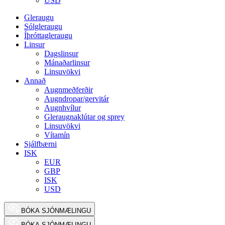
USD
Gleraugu
Sólgleraugu
Íþróttagleraugu
Linsur
Dagslinsur
Mánaðarlinsur
Linsuvökvi
Annað
Augnmeðferðir
Augndropar/gervitár
Augnhvílur
Gleraugnaklútar og sprey
Linsuvökvi
Vítamín
Sjálfbærni
ISK
EUR
GBP
ISK
USD
BÓKA SJÓNMÆLINGU
BÓKA SJÓNMÆLINGU