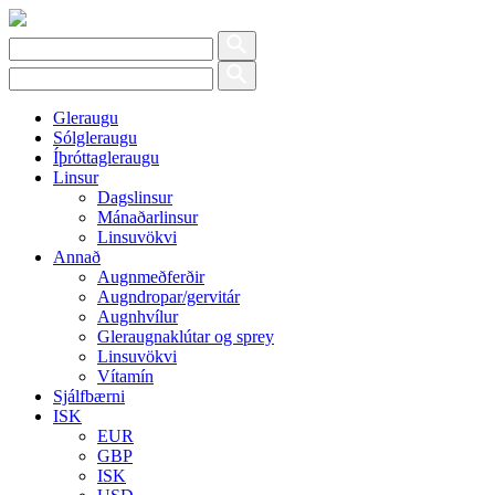
Gleraugu
Sólgleraugu
Íþróttagleraugu
Linsur
Dagslinsur
Mánaðarlinsur
Linsuvökvi
Annað
Augnmeðferðir
Augndropar/gervitár
Augnhvílur
Gleraugnaklútar og sprey
Linsuvökvi
Vítamín
Sjálfbærni
ISK
EUR
GBP
ISK