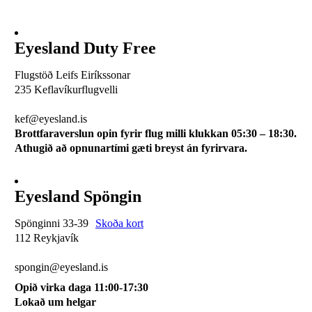
Eyesland Duty Free
Flugstöð Leifs Eiríkssonar
235 Keflavíkurflugvelli
510 0113
kef@eyesland.is
Brottfaraverslun opin fyrir flug milli klukkan 05:30 – 18:30.
Athugið að opnunartími gæti breyst án fyrirvara.
Eyesland Spöngin
Spönginni 33-39
Skoða kort
112 Reykjavík
510 0115
spongin@eyesland.is
Opið virka daga 11:00-17:30
Lokað um helgar