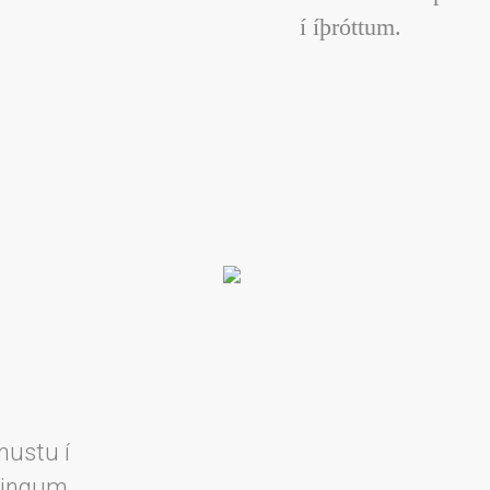
í íþróttum.
nustu í
lingum.