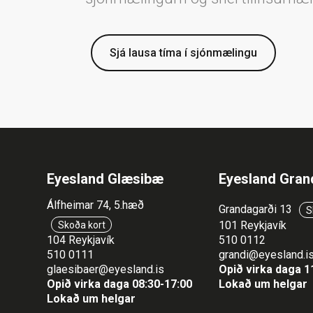
Sjá lausa tíma í sjónmælingu
Eyesland Glæsibæ
Eyesland Gran
Álfheimar 74, 5.hæð
Grandagarði 13
S
101 Reykjavík
Skoða kort
104 Reykjavík
510 0112
510 0111
grandi@eyesland.i
glaesibaer@eyesland.is
Opið virka daga 1
Opið virka daga 08:30-17:00
Lokað um helgar
Lokað um helgar