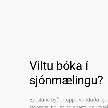
Viltu bóka í
sjónmælingu?
Eyesland býður uppá vandaða þjó
sjónmælingum og snertilinsumæ