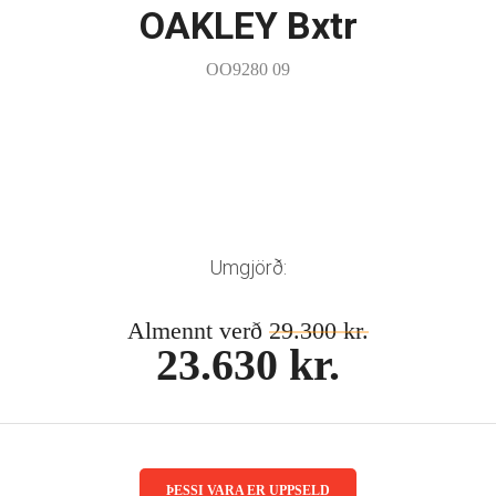
OAKLEY Bxtr
OO9280 09
Umgjörð:
Almennt verð
29.300 kr.
23.630 kr.
ÞESSI VARA ER UPPSELD