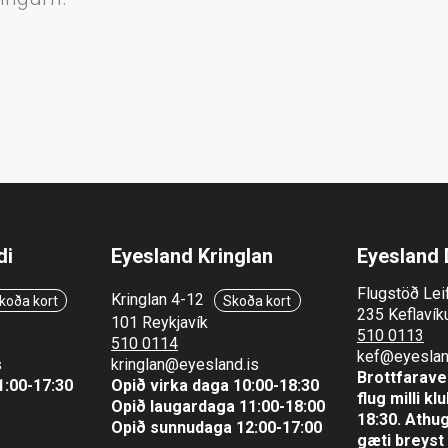
di
Eyesland Kringlan
Eyesland 
Flugstöð Lei
Kringlan 4-12
koða kort
Skoða kort
235 Keflavíku
101 Reykjavík
510 0113
510 0114
kef@eyeslan
s
kringlan@eyesland.is
Brottfaraver
1
:00-17:30
Opið virka daga 10:00-18:30
flug milli k
Opið laugardaga 11:00-18:00
18:30.
Athug
Opið sunnudaga 12:00-17:00
gæti breyst 