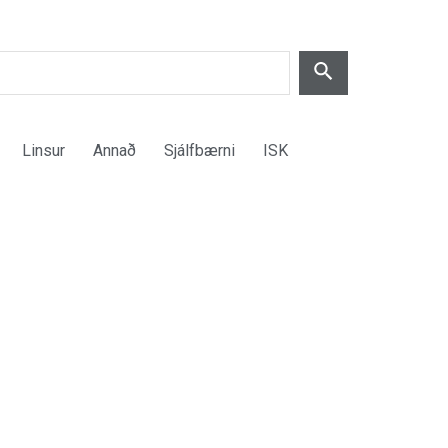
Linsur
Annað
Sjálfbærni
ISK