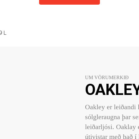
9 L
UM VÖRUMERKIÐ
OAKLE
Oakley er leiðandi l
sólgleraugna þar s
leiðarljósi. Oaklay 
útivistar með það í