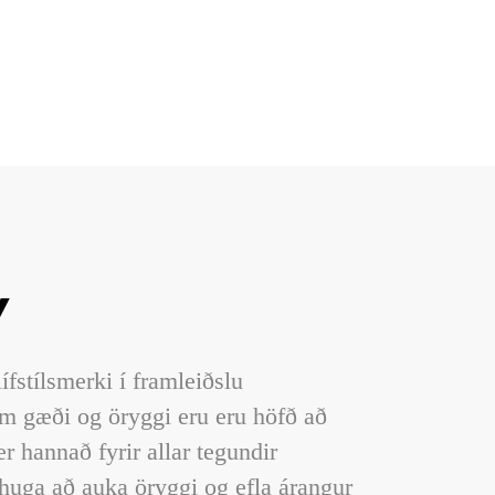
Y
ífstílsmerki í framleiðslu
em gæði og öryggi eru eru höfð að
er hannað fyrir allar tegundir
 huga að auka öryggi og efla árangur