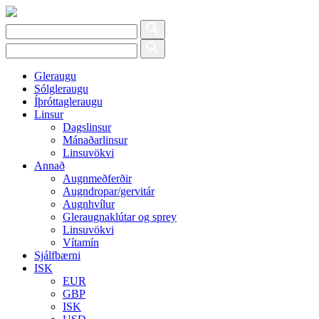
Gleraugu
Sólgleraugu
Íþróttagleraugu
Linsur
Dagslinsur
Mánaðarlinsur
Linsuvökvi
Annað
Augnmeðferðir
Augndropar/gervitár
Augnhvílur
Gleraugnaklútar og sprey
Linsuvökvi
Vítamín
Sjálfbærni
ISK
EUR
GBP
ISK