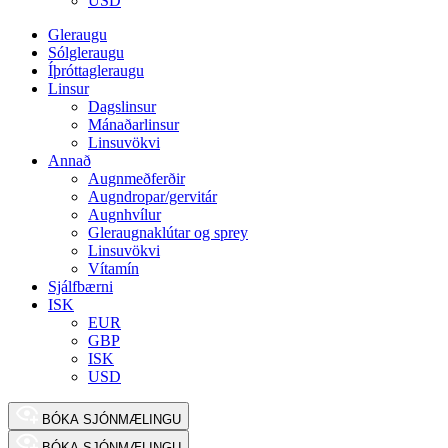
USD
Gleraugu
Sólgleraugu
Íþróttagleraugu
Linsur
Dagslinsur
Mánaðarlinsur
Linsuvökvi
Annað
Augnmeðferðir
Augndropar/gervitár
Augnhvílur
Gleraugnaklútar og sprey
Linsuvökvi
Vítamín
Sjálfbærni
ISK
EUR
GBP
ISK
USD
BÓKA SJÓNMÆLINGU
BÓKA SJÓNMÆLINGU