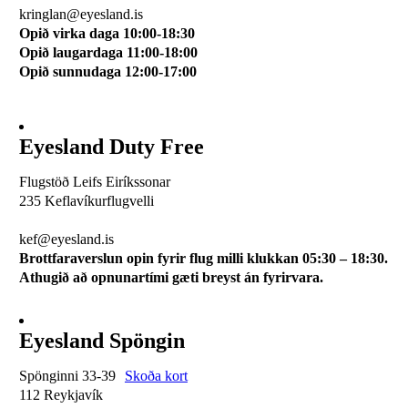
kringlan@eyesland.is
Opið virka daga 10:00-18:30
Opið laugardaga 11:00-18:00
Opið sunnudaga 12:00-17:00
Eyesland Duty Free
Flugstöð Leifs Eiríkssonar
235 Keflavíkurflugvelli
510 0113
kef@eyesland.is
Brottfaraverslun opin fyrir flug milli klukkan 05:30 – 18:30.
Athugið að opnunartími gæti breyst án fyrirvara.
Eyesland Spöngin
Spönginni 33-39
Skoða kort
112 Reykjavík