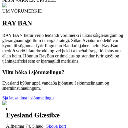
ÞESSI VARA ER UPPSELD
UM VÖRUMERKIÐ
RAY BAN
RAY-BAN hefur verið leiðandi vörumerki í lúxus sólgleraugum og
gleraugnaumgjörðum í marga áratugi. Síðan Aviator módelið var
kynnt til sögunnar fyrir flugmenn Bandaríkjahers hefur Ray-Ban
merkið verið í fararbroddi og vel þekkt á meðal fræga fólksins um
allan heim. Hönnun RayBan er tímalaus og stendur fyrir gæði og
tjáningarfrelsi sem er kjarnagildi merkisins.
Viltu bóka í sjónmælingu?
Eyesland býður uppá vandaða þjónustu í sjónmælingum og
snertilinsumælingum.
Sjá lausa tíma í sjónmælingu
Eyesland Glæsibæ
Álfheimar 74, 5.hæð
Skoða kort