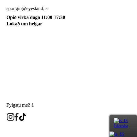
510 0115
spongin@eyesland.is
Opið virka daga 11:00-17:30
Lokað um helgar
Svæðið mitt
Um okkur
Skilmálar
Karfan mín
Skráðu þig á póstlista
Fylgstu með á
Íslenska
eyesland.is