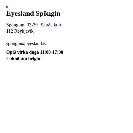
Eyesland Spöngin
Spönginni 33-39
Skoða kort
112 Reykjavík
510 0115
spongin@eyesland.is
Opið virka daga 11:00-17:30
Lokað um helgar
Svæðið mitt
Um okkur
Skilmálar
Karfan mín
Skráðu þig á póstlista