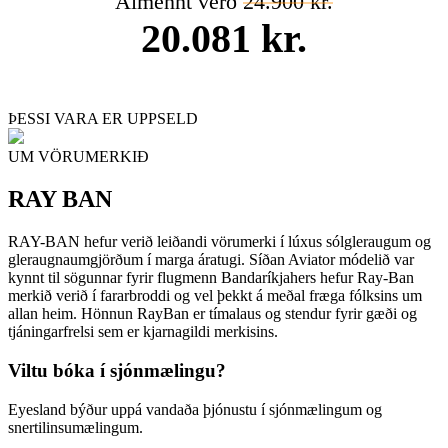
Almennt verð
24.900 kr.
20.081 kr.
ÞESSI VARA ER UPPSELD
UM VÖRUMERKIÐ
RAY BAN
RAY-BAN hefur verið leiðandi vörumerki í lúxus sólgleraugum og
gleraugnaumgjörðum í marga áratugi. Síðan Aviator módelið var
kynnt til sögunnar fyrir flugmenn Bandaríkjahers hefur Ray-Ban
merkið verið í fararbroddi og vel þekkt á meðal fræga fólksins um
allan heim. Hönnun RayBan er tímalaus og stendur fyrir gæði og
tjáningarfrelsi sem er kjarnagildi merkisins.
Viltu bóka í sjónmælingu?
Eyesland býður uppá vandaða þjónustu í sjónmælingum og
snertilinsumælingum.