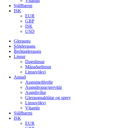
Vítamín
Sjálfbærni
ISK
EUR
GBP
ISK
USD
Gleraugu
Sólgleraugu
Íþróttagleraugu
Linsur
Dagslinsur
Mánaðarlinsur
Linsuvökvi
Annað
Augnmeðferðir
Augndropar/gervitár
Augnhvílur
Gleraugnaklútar og sprey
Linsuvökvi
Vítamín
Sjálfbærni
ISK
EUR