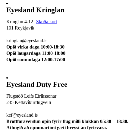
Eyesland Kringlan
Kringlan 4-12
Skoða kort
101 Reykjavík
510 0114
kringlan@eyesland.is
Opið virka daga 10:00-18:30
Opið laugardaga 11:00-18:00
Opið sunnudaga 12:00-17:00
Eyesland Duty Free
Flugstöð Leifs Eiríkssonar
235 Keflavíkurflugvelli
510 0113
kef@eyesland.is
Brottfaraverslun opin fyrir flug milli klukkan 05:30 – 18:30.
Athugið að opnunartími gæti breyst án fyrirvara.