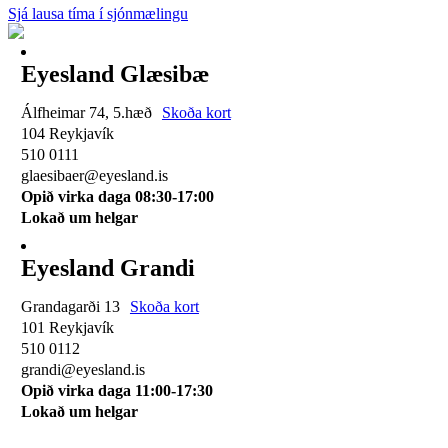
Sjá lausa tíma í sjónmælingu
Eyesland Glæsibæ
Álfheimar 74, 5.hæð
Skoða kort
104 Reykjavík
510 0111
glaesibaer@eyesland.is
Opið virka daga 08:30-17:00
Lokað um helgar
Eyesland Grandi
Grandagarði 13
Skoða kort
101 Reykjavík
510 0112
grandi@eyesland.is
Opið virka daga 11
:00-17:30
Lokað um helgar