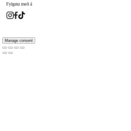
Fylgstu með á
eyesland.is
Manage consent