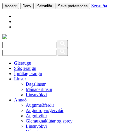
Sérsniða
Accept
Deny
Sérsniða
Save preferences
Gleraugu
Sólgleraugu
Íþróttagleraugu
Linsur
Dagslinsur
Mánaðarlinsur
Linsuvökvi
Annað
Augnmeðferðir
Augndropar/gervitár
Augnhvílur
Gleraugnaklútar og sprey
Linsuvökvi