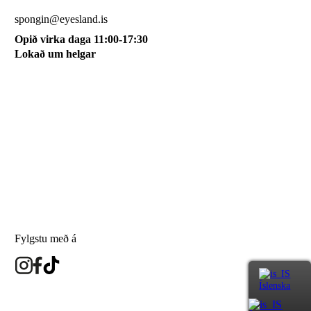
510 0115
spongin@eyesland.is
Opið virka daga 11:00-17:30
Lokað um helgar
Svæðið mitt
Um okkur
Skilmálar
Karfan mín
Skráðu þig á póstlista
Fylgstu með á
Íslenska
eyesland.is