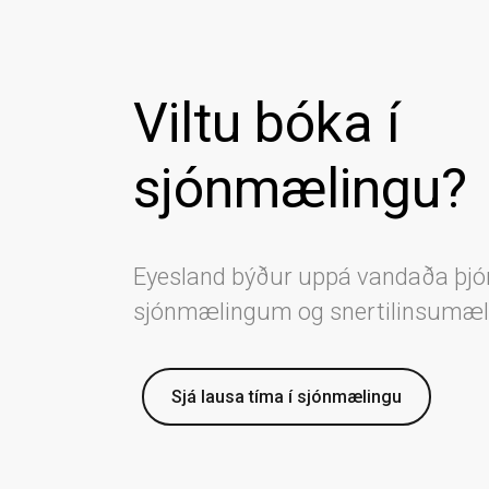
Viltu bóka í
sjónmælingu?
Eyesland býður uppá vandaða þjó
sjónmælingum og snertilinsumæ
Sjá lausa tíma í sjónmælingu