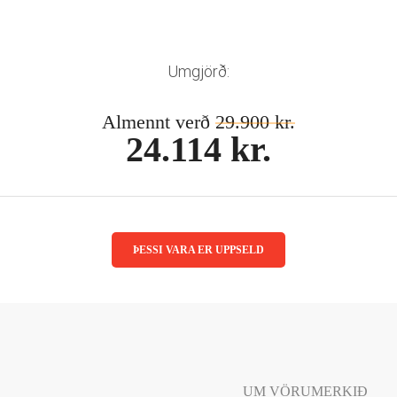
Umgjörð:
Almennt verð
29.900 kr.
24.114 kr.
ÞESSI VARA ER UPPSELD
UM VÖRUMERKIÐ