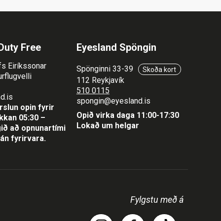
Duty Free
Eyesland Spöngin
fs Eiríkssonar
Spönginni 33-39
Skoða kort
rflugvelli
112 Reykjavík
510 0115
d.is
spongin@eyesland.is
slun opin fyrir
Opið virka daga 11:00-17:30
lukkan 05:30 –
Lokað um helgar
ið að opnunartími
án fyrirvara.
Fylgstu með á