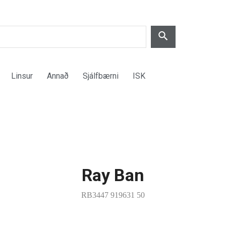
Linsur
Annað
Sjálfbærni
ISK
Ray Ban
RB3447 919631 50