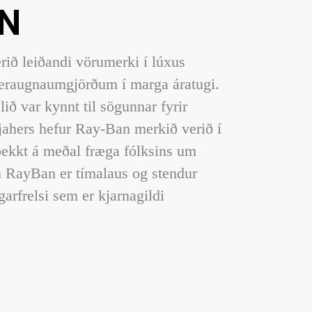
AN
ð leiðandi vörumerki í lúxus
eraugnaumgjörðum í marga áratugi.
ið var kynnt til sögunnar fyrir
ahers hefur Ray-Ban merkið verið í
þekkt á meðal fræga fólksins um
 RayBan er tímalaus og stendur
garfrelsi sem er kjarnagildi