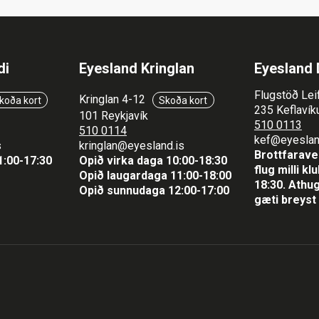
di
Eyesland Kringlan
Eyesland 
Flugstöð Lei
Kringlan 4-12
koða kort
Skoða kort
235 Keflavíku
101 Reykjavík
510 0113
510 0114
kef@eyeslan
s
kringlan@eyesland.is
Brottfaraver
1
:00-17:30
Opið virka daga 10:00-18:30
flug milli k
Opið laugardaga 11:00-18:00
18:30.
Athug
Opið sunnudaga 12:00-17:00
gæti breyst 