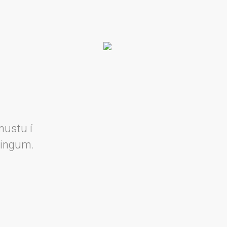
nustu í
lingum.