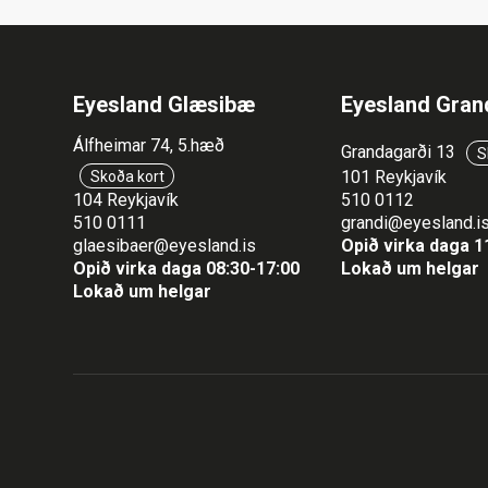
Eyesland Glæsibæ
Eyesland Gran
Álfheimar 74, 5.hæð
Grandagarði 13
S
101 Reykjavík
Skoða kort
104 Reykjavík
510 0112
510 0111
grandi@eyesland.i
glaesibaer@eyesland.is
Opið virka daga 1
Opið virka daga 08:30-17:00
Lokað um helgar
Lokað um helgar