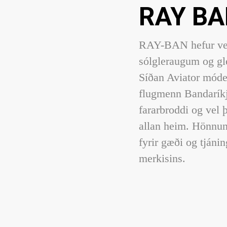
RAY B
RAY-BAN hefur veri
sólgleraugum og gl
Síðan Aviator módel
flugmenn Bandaríkj
fararbroddi og vel 
allan heim. Hönnun
fyrir gæði og tjánin
merkisins.