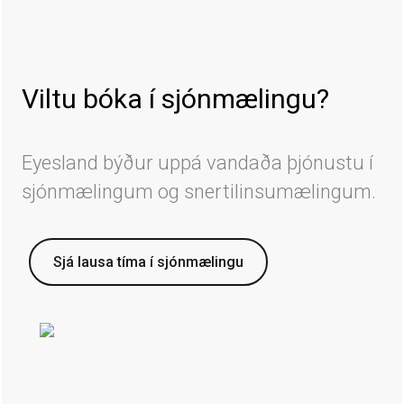
Viltu bóka í sjónmælingu?
Eyesland býður uppá vandaða þjónustu í
sjónmælingum og snertilinsumælingum.
Sjá lausa tíma í sjónmælingu