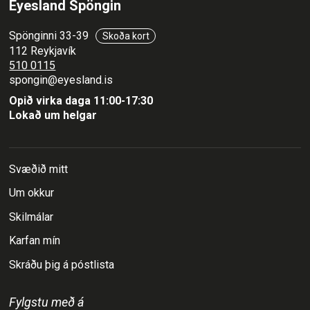
Eyesland Spöngin
Spönginni 33-39
Skoða kort
112 Reykjavík
510 0115
spongin@eyesland.is
Opið virka daga 11:00-17:30
Lokað um helgar
Svæðið mitt
Um okkur
Skilmálar
Karfan mín
Skráðu þig á póstlista
Fylgstu með á