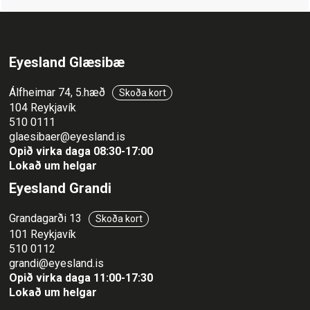
Eyesland Glæsibæ
Álfheimar 74, 5.hæð
Skoða kort
104 Reykjavík
510 0111
glaesibaer@eyesland.is
Opið virka daga 08:30-17:00
Lokað um helgar
Eyesland Grandi
Grandagarði 13
Skoða kort
101 Reykjavík
510 0112
grandi@eyesland.is
Opið virka daga 11
:00-17:30
Lokað um helgar