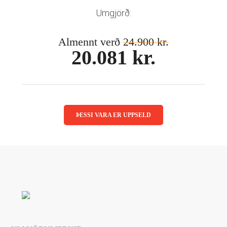
Mánaðarlinsur
Augnmeðferðir
Umgjörð:
Linsuvökvi
Sjálfbærni
Augndropar/gervitár
Almennt verð
24.900 kr.
Augnhvílur
ISK
20.081 kr.
Gleraugnaklútar og sprey
EUR
Linsuvökvi
GBP
Vítamín
ISK
USD
ÞESSI VARA ER UPPSELD