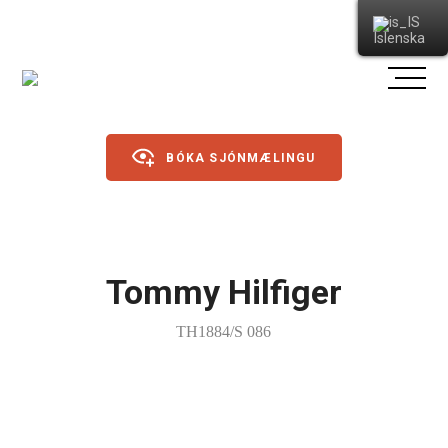
Íslenska
BÓKA SJÓNMÆLINGU
Gleraugu
Tommy Hilfiger
Sólgleraugu
TH1884/S 086
Íþróttagleraugu
Linsur
Dagslinsur
Annað