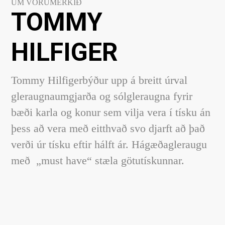
UM VÖRUMERKIÐ
TOMMY
HILFIGER
Tommy Hilfigerbýður upp á breitt úrval
gleraugnaumgjarða og sólgleraugna fyrir
bæði karla og konur sem vilja vera í tísku án
þess að vera með eitthvað svo djarft að það
verði úr tísku eftir hálft ár. Hágæðagleraugu
með „must have“ stæla götutískunnar.