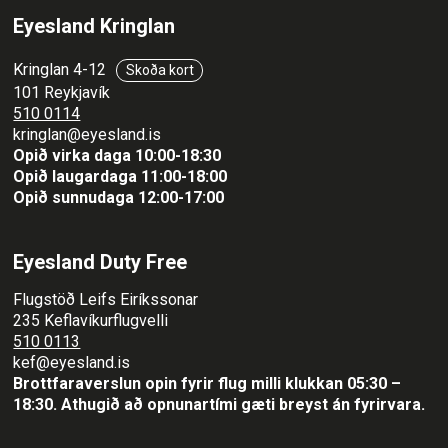
Eyesland Kringlan
Kringlan 4-12
Skoða kort
101 Reykjavík
510 0114
kringlan@eyesland.is
Opið virka daga 10:00-18:30
Opið laugardaga 11:00-18:00
Opið sunnudaga 12:00-17:00
Eyesland Duty Free
Flugstöð Leifs Eiríkssonar
235 Keflavíkurflugvelli
510 0113
kef@eyesland.is
Brottfaraverslun opin fyrir flug milli klukkan 05:30 –
18:30.
Athugið að opnunartími gæti breyst án fyrirvara.