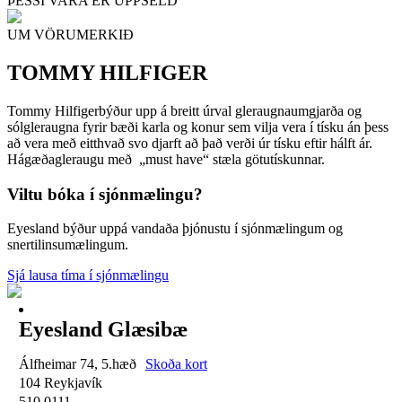
ÞESSI VARA ER UPPSELD
UM VÖRUMERKIÐ
TOMMY HILFIGER
Tommy Hilfigerbýður upp á breitt úrval gleraugnaumgjarða og
sólgleraugna fyrir bæði karla og konur sem vilja vera í tísku án þess
að vera með eitthvað svo djarft að það verði úr tísku eftir hálft ár.
Hágæðagleraugu með „must have“ stæla götutískunnar.
Viltu bóka í sjónmælingu?
Eyesland býður uppá vandaða þjónustu í sjónmælingum og
snertilinsumælingum.
Sjá lausa tíma í sjónmælingu
Eyesland Glæsibæ
Álfheimar 74, 5.hæð
Skoða kort
104 Reykjavík
510 0111