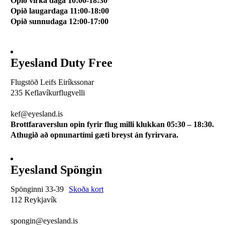
Opið virka daga 10:00-18:30
Opið laugardaga 11:00-18:00
Opið sunnudaga 12:00-17:00
Eyesland Duty Free
Flugstöð Leifs Eiríkssonar
235 Keflavíkurflugvelli
510 0113
kef@eyesland.is
Brottfaraverslun opin fyrir flug milli klukkan 05:30 – 18:30.
Athugið að opnunartími gæti breyst án fyrirvara.
Eyesland Spöngin
Spönginni 33-39
Skoða kort
112 Reykjavík
510 0115
spongin@eyesland.is