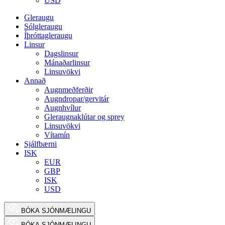
USD
Gleraugu
Sólgleraugu
Íþróttagleraugu
Linsur
Dagslinsur
Mánaðarlinsur
Linsuvökvi
Annað
Augnmeðferðir
Augndropar/gervitár
Augnhvílur
Gleraugnaklútar og sprey
Linsuvökvi
Vítamín
Sjálfbærni
ISK
EUR
GBP
ISK
USD
BÓKA SJÓNMÆLINGU
BÓKA SJÓNMÆLINGU