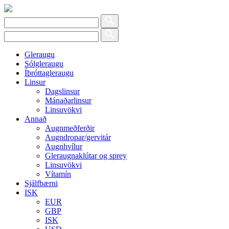
Gleraugu
Sólgleraugu
Íþróttagleraugu
Linsur
Dagslinsur
Mánaðarlinsur
Linsuvökvi
Annað
Augnmeðferðir
Augndropar/gervitár
Augnhvílur
Gleraugnaklútar og sprey
Linsuvökvi
Vítamín
Sjálfbærni
ISK
EUR
GBP
ISK