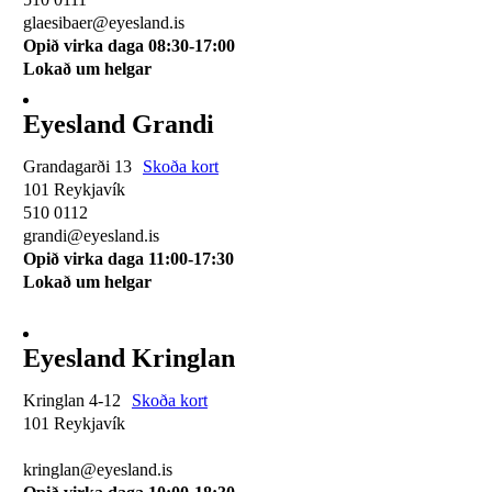
glaesibaer@eyesland.is
Opið virka daga 08:30-17:00
Lokað um helgar
Eyesland Grandi
Grandagarði 13
Skoða kort
101 Reykjavík
510 0112
grandi@eyesland.is
Opið virka daga 11
:00-17:30
Lokað um helgar
Eyesland Kringlan
Kringlan 4-12
Skoða kort
101 Reykjavík
510 0114
kringlan@eyesland.is