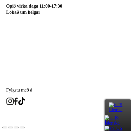
Opið virka daga 11:00-17:30
Lokað um helgar
Svæðið mitt
Um okkur
Skilmálar
Karfan mín
Skráðu þig á póstlista
Fylgstu með á
Íslenska
eyesland.is
Íslenska