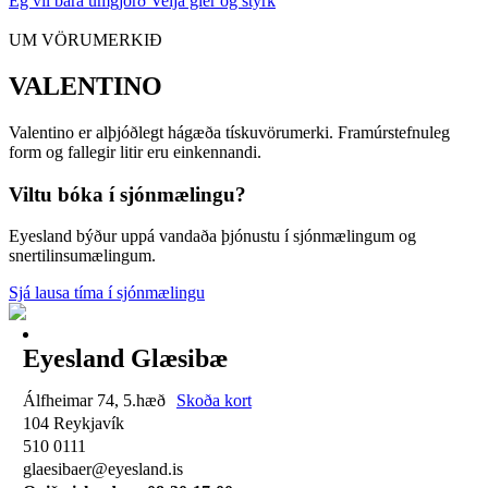
Ég vil bara umgjörð
Velja gler og styrk
UM VÖRUMERKIÐ
VALENTINO
Valentino er alþjóðlegt hágæða tískuvörumerki. Framúrstefnuleg
form og fallegir litir eru einkennandi.
Viltu bóka í sjónmælingu?
Eyesland býður uppá vandaða þjónustu í sjónmælingum og
snertilinsumælingum.
Sjá lausa tíma í sjónmælingu
Eyesland Glæsibæ
Álfheimar 74, 5.hæð
Skoða kort
104 Reykjavík
510 0111
glaesibaer@eyesland.is