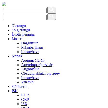
Gleraugu
Sólgleraugu
Íþróttagleraugu
Linsur
Dagslinsur
Mánaðarlinsur
Linsuvökvi
Annað
Augnmeðferðir
Augndropar/gervitár
Augnhvílur
Gleraugnaklútar og sprey
Linsuvökvi
Vítamín
Sjálfbærni
ISK
EUR
GBP
ISK