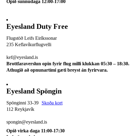
Opið sunnudaga 12:00-17:00
Eyesland Duty Free
Flugstöð Leifs Eiríkssonar
235 Keflavíkurflugvelli
510 0113
kef@eyesland.is
Brottfaraverslun opin fyrir flug milli klukkan 05:30 – 18:30.
Athugið að opnunartími gæti breyst án fyrirvara.
Eyesland Spöngin
Spönginni 33-39
Skoða kort
112 Reykjavík
510 0115
spongin@eyesland.is
Opið virka daga 11:00-17:30