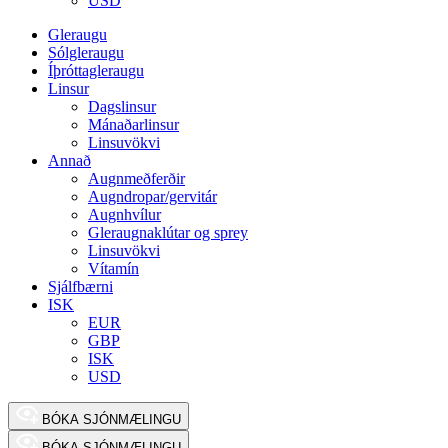
USD
Gleraugu
Sólgleraugu
Íþróttagleraugu
Linsur
Dagslinsur
Mánaðarlinsur
Linsuvökvi
Annað
Augnmeðferðir
Augndropar/gervitár
Augnhvílur
Gleraugnaklútar og sprey
Linsuvökvi
Vítamín
Sjálfbærni
ISK
EUR
GBP
ISK
USD
BÓKA SJÓNMÆLINGU
BÓKA SJÓNMÆLINGU