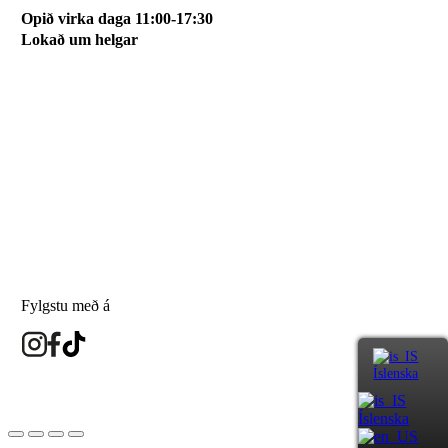
Opið virka daga 11:00-17:30
Lokað um helgar
Svæðið mitt
Um okkur
Skilmálar
Karfan mín
Skráðu þig á póstlista
Fylgstu með á
Íslenska
eyesland.is
Íslenska