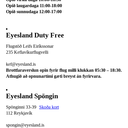
Opið laugardaga 11:00-18:00
Opið sunnudaga 12:00-17:00
Eyesland Duty Free
Flugstöð Leifs Eiríkssonar
235 Keflavíkurflugvelli
510 0113
kef@eyesland.is
Brottfaraverslun opin fyrir flug milli klukkan 05:30 – 18:30.
Athugið að opnunartími gæti breyst án fyrirvara.
Eyesland Spöngin
Spönginni 33-39
Skoða kort
112 Reykjavík
510 0115
spongin@eyesland.is