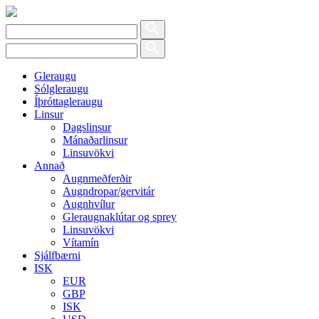
Gleraugu
Sólgleraugu
Íþróttagleraugu
Linsur
Dagslinsur
Mánaðarlinsur
Linsuvökvi
Annað
Augnmeðferðir
Augndropar/gervitár
Augnhvílur
Gleraugnaklútar og sprey
Linsuvökvi
Vítamín
Sjálfbærni
ISK
EUR
GBP
ISK