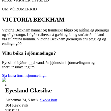
ÞESSI VARA ER UPPSELD
UM VÖRUMERKIÐ
VICTORIA BECKHAM
Victoria Beckham hannar og framleiðir fáguð og nútímaleg gleraugu
og sólgleraugu. Lögð er áhersla á gæði og falleg smáatriði í bland
við stílhreina hönnun. Victoria Beckham gleraugun eru þægileg og
endingargóð.
Viltu bóka í sjónmælingu?
Eyesland býður uppá vandaða þjónustu í sjónmælingum og
snertilinsumælingum.
Sjá lausa tíma í sjónmælingu
Eyesland Glæsibæ
Álfheimar 74, 5.hæð
Skoða kort
104 Reykjavík
510 0111