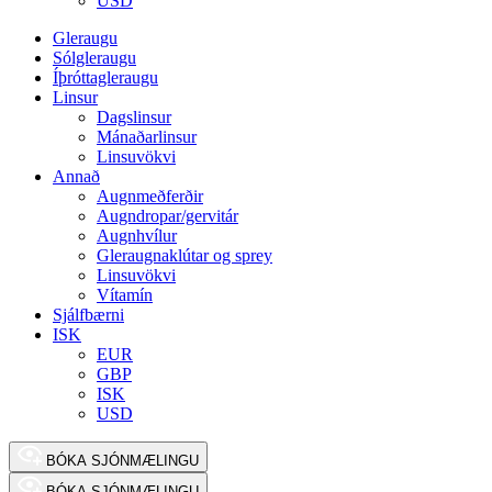
USD
Gleraugu
Sólgleraugu
Íþróttagleraugu
Linsur
Dagslinsur
Mánaðarlinsur
Linsuvökvi
Annað
Augnmeðferðir
Augndropar/gervitár
Augnhvílur
Gleraugnaklútar og sprey
Linsuvökvi
Vítamín
Sjálfbærni
ISK
EUR
GBP
ISK
USD
BÓKA SJÓNMÆLINGU
BÓKA SJÓNMÆLINGU