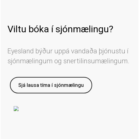
Viltu bóka í sjónmælingu?
Eyesland býður uppá vandaða þjónustu í
sjónmælingum og snertilinsumælingum.
Sjá lausa tíma í sjónmælingu