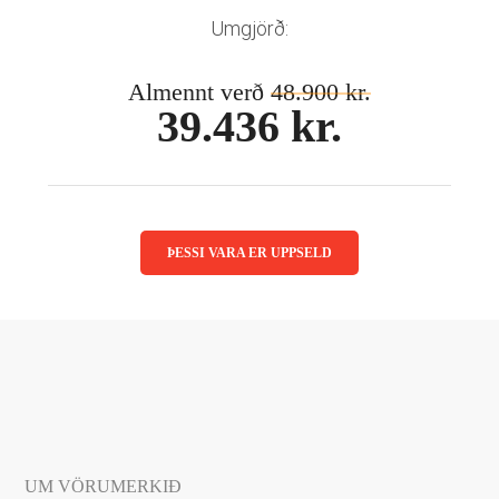
Mánaðarlinsur
Augnmeðferðir
Umgjörð:
Linsuvökvi
Sjálfbærni
Augndropar/gervitár
Almennt verð
48.900 kr.
Augnhvílur
ISK
39.436 kr.
Gleraugnaklútar og sprey
EUR
Linsuvökvi
GBP
Vítamín
ISK
USD
ÞESSI VARA ER UPPSELD
UM VÖRUMERKIÐ