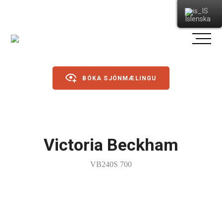
Íslenska
BÓKA SJÓNMÆLINGU
Gleraugu
Victoria Beckham
Sólgleraugu
VB240S 700
Íþróttagleraugu
Linsur
Dagslinsur
Annað