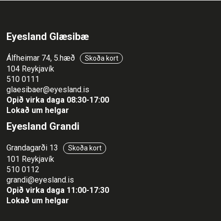
Eyesland Glæsibæ
Álfheimar 74, 5.hæð
Skoða kort
104 Reykjavík
510 0111
glaesibaer@eyesland.is
Opið virka daga 08:30-17:00
Lokað um helgar
Eyesland Grandi
Grandagarði 13
Skoða kort
101 Reykjavík
510 0112
grandi@eyesland.is
Opið virka daga 11
:00-17:30
Lokað um helgar