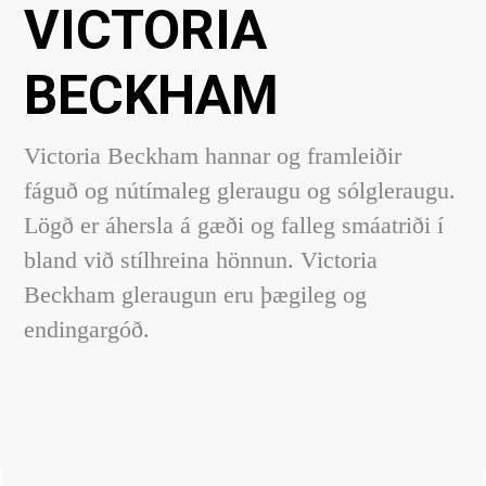
VICTORIA
BECKHAM
Victoria Beckham hannar og framleiðir
fáguð og nútímaleg gleraugu og sólgleraugu.
Lögð er áhersla á gæði og falleg smáatriði í
bland við stílhreina hönnun. Victoria
Beckham gleraugun eru þægileg og
endingargóð.