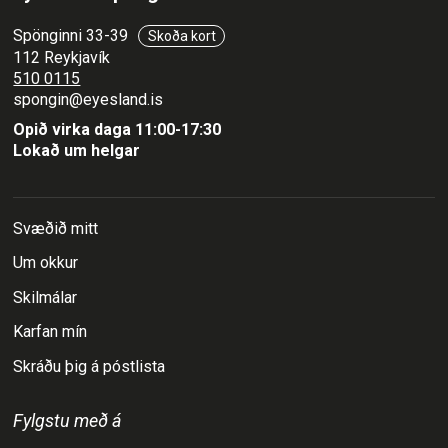
Spönginni 33-39
Skoða kort
112 Reykjavík
510 0115
spongin@eyesland.is
Opið virka daga 11:00-17:30
Lokað um helgar
Svæðið mitt
Um okkur
Skilmálar
Karfan mín
Skráðu þig á póstlista
Fylgstu með á