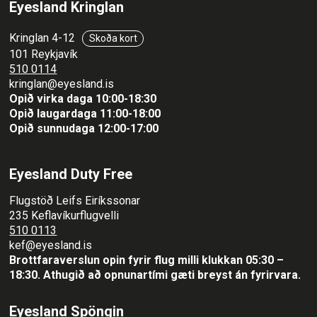
Eyesland Kringlan
Kringlan 4-12
Skoða kort
101 Reykjavík
510 0114
kringlan@eyesland.is
Opið virka daga 10:00-18:30
Opið laugardaga 11:00-18:00
Opið sunnudaga 12:00-17:00
Eyesland Duty Free
Flugstöð Leifs Eiríkssonar
235 Keflavíkurflugvelli
510 0113
kef@eyesland.is
Brottfaraverslun opin fyrir flug milli klukkan 05:30 –
18:30.
Athugið að opnunartími gæti breyst án fyrirvara.
Eyesland Spöngin