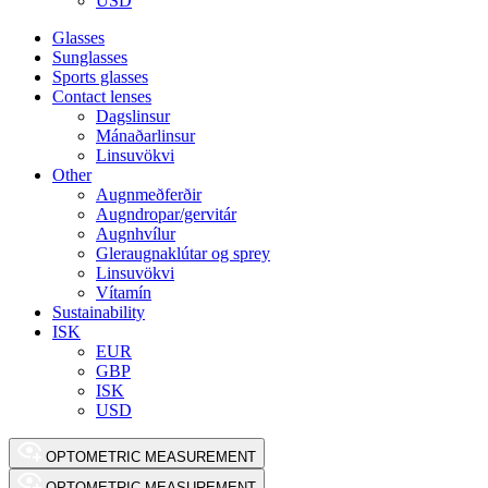
USD
Glasses
Sunglasses
Sports glasses
Contact lenses
Dagslinsur
Mánaðarlinsur
Linsuvökvi
Other
Augnmeðferðir
Augndropar/gervitár
Augnhvílur
Gleraugnaklútar og sprey
Linsuvökvi
Vítamín
Sustainability
ISK
EUR
GBP
ISK
USD
OPTOMETRIC MEASUREMENT
OPTOMETRIC MEASUREMENT