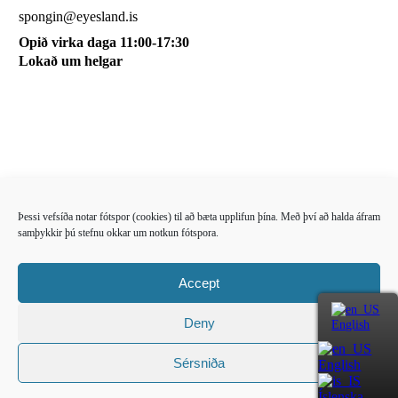
spongin@eyesland.is
Opið virka daga 11:00-17:30
Lokað um helgar
My account
About us
Terms and conditions
Þessi vefsíða notar fótspor (cookies) til að bæta upplifun þína. Með því að halda áfram
My cart
samþykkir þú stefnu okkar um notkun fótspora.
Sign up for our newsletter
Accept
Follow us
Deny
English
Sérsniða
English
eyesland.is
Íslenska