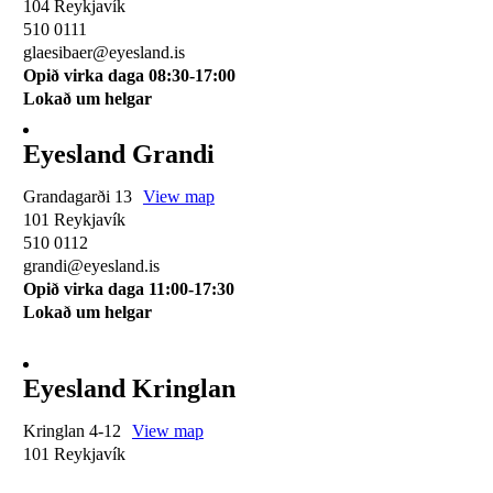
104 Reykjavík
510 0111
glaesibaer@eyesland.is
Opið virka daga 08:30-17:00
Lokað um helgar
Eyesland Grandi
Grandagarði 13
View map
101 Reykjavík
510 0112
grandi@eyesland.is
Opið virka daga 11
:00-17:30
Lokað um helgar
Eyesland Kringlan
Kringlan 4-12
View map
101 Reykjavík
510 0114