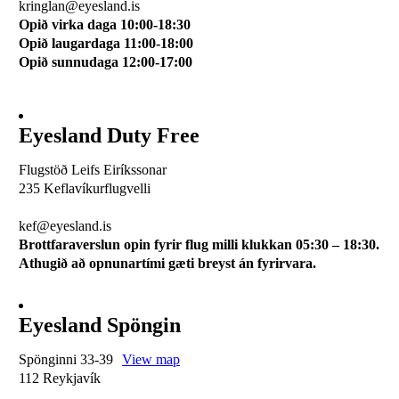
kringlan@eyesland.is
Opið virka daga 10:00-18:30
Opið laugardaga 11:00-18:00
Opið sunnudaga 12:00-17:00
Eyesland Duty Free
Flugstöð Leifs Eiríkssonar
235 Keflavíkurflugvelli
510 0113
kef@eyesland.is
Brottfaraverslun opin fyrir flug milli klukkan 05:30 – 18:30.
Athugið að opnunartími gæti breyst án fyrirvara.
Eyesland Spöngin
Spönginni 33-39
View map
112 Reykjavík
510 0115