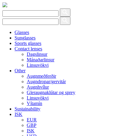
Glasses
Sunglasses
Sports glasses
Contact lenses
Dagslinsur
Mánaðarlinsur
Linsuvökvi
Other
Augnmeðferðir
Augndropar/gervitár
Augnhvílur
Gleraugnaklútar og sprey
Linsuvökvi
Vítamín
Sustainability
ISK
EUR
GBP
ISK