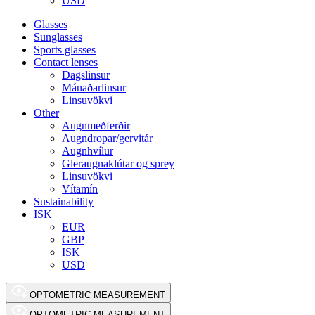
USD
Glasses
Sunglasses
Sports glasses
Contact lenses
Dagslinsur
Mánaðarlinsur
Linsuvökvi
Other
Augnmeðferðir
Augndropar/gervitár
Augnhvílur
Gleraugnaklútar og sprey
Linsuvökvi
Vítamín
Sustainability
ISK
EUR
GBP
ISK
USD
OPTOMETRIC MEASUREMENT
OPTOMETRIC MEASUREMENT