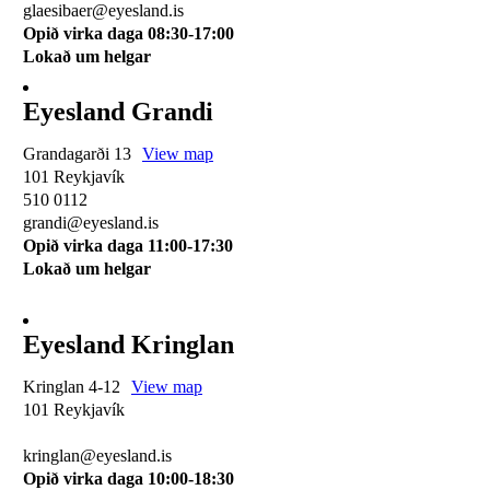
glaesibaer@eyesland.is
Opið virka daga 08:30-17:00
Lokað um helgar
Eyesland Grandi
Grandagarði 13
View map
101 Reykjavík
510 0112
grandi@eyesland.is
Opið virka daga 11
:00-17:30
Lokað um helgar
Eyesland Kringlan
Kringlan 4-12
View map
101 Reykjavík
510 0114
kringlan@eyesland.is
Opið virka daga 10:00-18:30