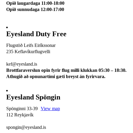
Opið laugardaga 11:00-18:00
Opið sunnudaga 12:00-17:00
Eyesland Duty Free
Flugstöð Leifs Eiríkssonar
235 Keflavíkurflugvelli
510 0113
kef@eyesland.is
Brottfaraverslun opin fyrir flug milli klukkan 05:30 – 18:30.
Athugið að opnunartími gæti breyst án fyrirvara.
Eyesland Spöngin
Spönginni 33-39
View map
112 Reykjavík
510 0115
spongin@eyesland.is