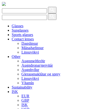
Glasses
Sunglasses
Sports glasses
Contact lenses
Dagslinsur
Mánaðarlinsur
Linsuvökvi
Other
Augnmeðferðir
Augndropar/gervitár
Augnhvílur
Gleraugnaklútar og sprey
Linsuvökvi
Vítamín
Sustainability
ISK
EUR
GBP
ISK