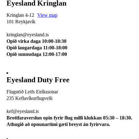
Eyesland Kringlan
Kringlan 4-12
View map
101 Reykjavík
510 0114
kringlan@eyesland.is
Opið virka daga 10:00-18:30
Opið laugardaga 11:00-18:00
Opið sunnudaga 12:00-17:00
Eyesland Duty Free
Flugstöð Leifs Eiríkssonar
235 Keflavíkurflugvelli
510 0113
kef@eyesland.is
Brottfaraverslun opin fyrir flug milli klukkan 05:30 – 18:30.
Athugið að opnunartími gæti breyst án fyrirvara.