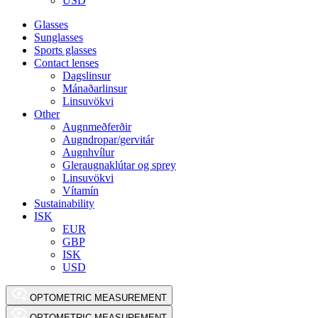
USD
Glasses
Sunglasses
Sports glasses
Contact lenses
Dagslinsur
Mánaðarlinsur
Linsuvökvi
Other
Augnmeðferðir
Augndropar/gervitár
Augnhvílur
Gleraugnaklútar og sprey
Linsuvökvi
Vítamín
Sustainability
ISK
EUR
GBP
ISK
USD
OPTOMETRIC MEASUREMENT
OPTOMETRIC MEASUREMENT