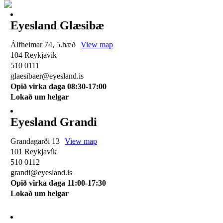
Eyesland Glæsibæ
Álfheimar 74, 5.hæð
View map
104 Reykjavík
510 0111
glaesibaer@eyesland.is
Opið virka daga 08:30-17:00
Lokað um helgar
Eyesland Grandi
Grandagarði 13
View map
101 Reykjavík
510 0112
grandi@eyesland.is
Opið virka daga 11
:00-17:30
Lokað um helgar