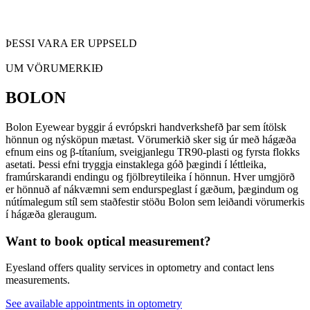
ÞESSI VARA ER UPPSELD
UM VÖRUMERKIÐ
BOLON
Bolon Eyewear byggir á evrópskri handverkshefð þar sem ítölsk
hönnun og nýsköpun mætast. Vörumerkið sker sig úr með hágæða
efnum eins og β-títaníum, sveigjanlegu TR90-plasti og fyrsta flokks
asetati. Þessi efni tryggja einstaklega góð þægindi í léttleika,
framúrskarandi endingu og fjölbreytileika í hönnun. Hver umgjörð
er hönnuð af nákvæmni sem endurspeglast í gæðum, þægindum og
nútímalegum stíl sem staðfestir stöðu Bolon sem leiðandi vörumerkis
í hágæða gleraugum.
Want to book optical measurement?
Eyesland offers quality services in optometry and contact lens
measurements.
See available appointments in optometry