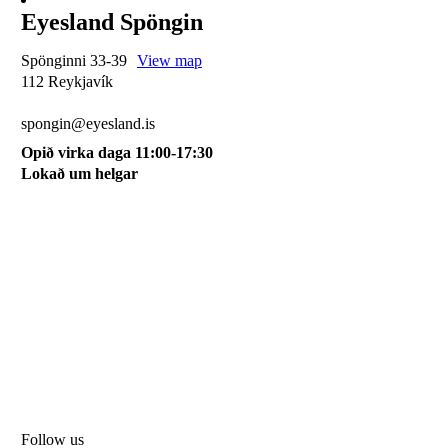
Eyesland Spöngin
Spönginni 33-39
View map
112 Reykjavík
510 0115
spongin@eyesland.is
Opið virka daga 11:00-17:30
Lokað um helgar
My account
About us
Terms and conditions
My cart
Sign up for our newsletter
Follow us