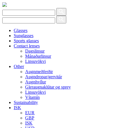
Glasses
Sunglasses
Sports glasses
Contact lenses
Dagslinsur
Mánaðarlinsur
Linsuvökvi
Other
Augnmeðferðir
Augndropar/gervitár
Augnhvílur
Gleraugnaklútar og sprey
Linsuvökvi
Vítamín
Sustainability
ISK
EUR
GBP
ISK