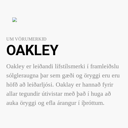
UM VÖRUMERKIÐ
OAKLEY
Oakley er leiðandi lífstílsmerki í framleiðslu
sólgleraugna þar sem gæði og öryggi eru eru
höfð að leiðarljósi. Oaklay er hannað fyrir
allar tegundir útivistar með það í huga að
auka öryggi og efla árangur í íþróttum.