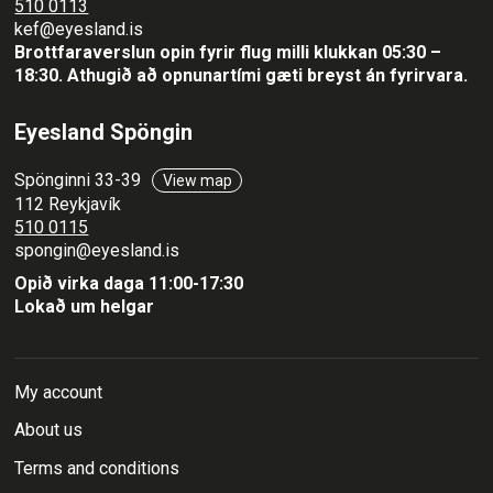
510 0113
kef@eyesland.is
Brottfaraverslun opin fyrir flug milli klukkan 05:30 –
18:30.
Athugið að opnunartími gæti breyst án fyrirvara.
Eyesland Spöngin
Spönginni 33-39
View map
112 Reykjavík
510 0115
spongin@eyesland.is
Opið virka daga 11:00-17:30
Lokað um helgar
My account
About us
Terms and conditions