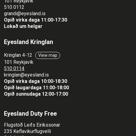
101 Reykjavík
510 0112
grandi@eyesland.is
Opið virka daga 11
:00-17:30
Lokað um helgar
Eyesland Kringlan
Kringlan 4-12
View map
101 Reykjavík
510 0114
kringlan@eyesland.is
Opið virka daga 10:00-18:30
Opið laugardaga 11:00-18:00
Opið sunnudaga 12:00-17:00
Eyesland Duty Free
Flugstöð Leifs Eiríkssonar
235 Keflavíkurflugvelli