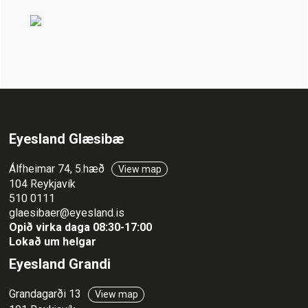
Eyesland Glæsibæ
Álfheimar 74, 5.hæð
View map
104 Reykjavík
510 0111
glaesibaer@eyesland.is
Opið virka daga 08:30-17:00
Lokað um helgar
Eyesland Grandi
Grandagarði 13
View map