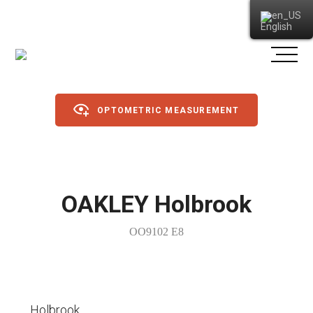
English
OPTOMETRIC MEASUREMENT
Glasses
OAKLEY Holbrook
Sunglasses
OO9102 E8
Sports glasses
Contact lenses
Dagslinsur
Other
Holbrook