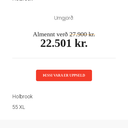
Mánaðarlinsur
Augnmeðferðir
Linsuvökvi
Sustainability
Augndropar/gervitár
Umgjörð:
Augnhvílur
ISK
Gleraugnaklútar og sprey
Almennt verð
27.900 kr.
EUR
22.501 kr.
Linsuvökvi
GBP
Vítamín
ISK
USD
ÞESSI VARA ER UPPSELD
Holbrook
55 XL