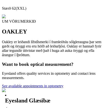
Stærð 62(XXL)
UM VÖRUMERKIÐ
OAKLEY
Oakley er leiðandi lífstílsmerki í framleiðslu sólgleraugna þar sem
gæði og öryggi eru eru höfð að leiðarljósi. Oaklay er hannað fyrir
allar tegundir útivistar með það í huga að auka öryggi og efla
árangur í íþróttum.
Want to book optical measurement?
Eyesland offers quality services in optometry and contact lens
measurements.
See available appointments in optometry
Eyesland Glæsibæ