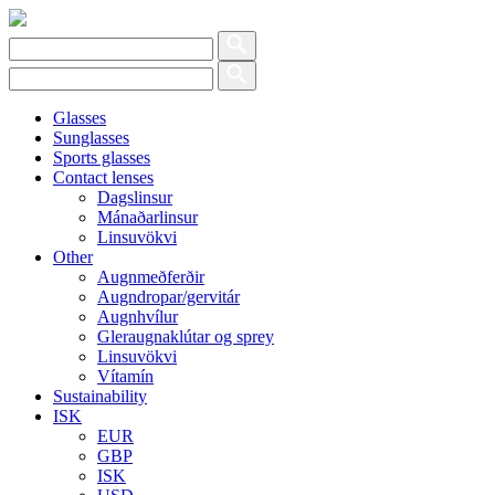
Glasses
Sunglasses
Sports glasses
Contact lenses
Dagslinsur
Mánaðarlinsur
Linsuvökvi
Other
Augnmeðferðir
Augndropar/gervitár
Augnhvílur
Gleraugnaklútar og sprey
Linsuvökvi
Vítamín
Sustainability
ISK
EUR
GBP
ISK