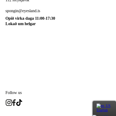
510 0115
spongin@eyesland.is
Opið virka daga 11:00-17:30
Lokað um helgar
My account
About us
Terms and conditions
My cart
Sign up for our newsletter
Follow us
English