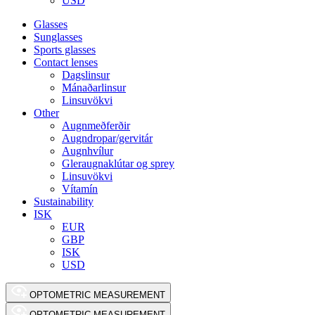
USD
Glasses
Sunglasses
Sports glasses
Contact lenses
Dagslinsur
Mánaðarlinsur
Linsuvökvi
Other
Augnmeðferðir
Augndropar/gervitár
Augnhvílur
Gleraugnaklútar og sprey
Linsuvökvi
Vítamín
Sustainability
ISK
EUR
GBP
ISK
USD
OPTOMETRIC MEASUREMENT
OPTOMETRIC MEASUREMENT