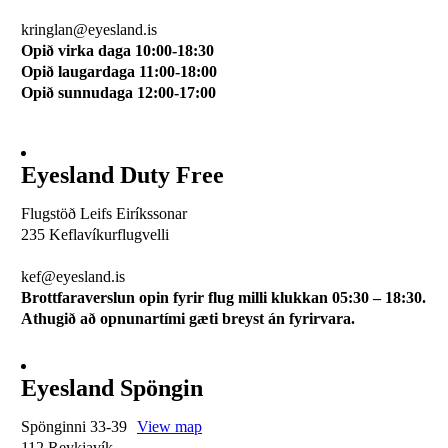
510 0114
kringlan@eyesland.is
Opið virka daga 10:00-18:30
Opið laugardaga 11:00-18:00
Opið sunnudaga 12:00-17:00
Eyesland Duty Free
Flugstöð Leifs Eiríkssonar
235 Keflavíkurflugvelli
510 0113
kef@eyesland.is
Brottfaraverslun opin fyrir flug milli klukkan 05:30 – 18:30.
Athugið að opnunartími gæti breyst án fyrirvara.
Eyesland Spöngin
Spönginni 33-39
View map
112 Reykjavík