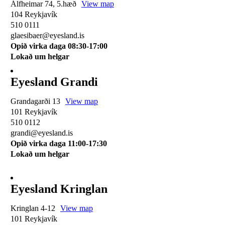
Álfheimar 74, 5.hæð
View map
104 Reykjavík
510 0111
glaesibaer@eyesland.is
Opið virka daga 08:30-17:00
Lokað um helgar
Eyesland Grandi
Grandagarði 13
View map
101 Reykjavík
510 0112
grandi@eyesland.is
Opið virka daga 11
:00-17:30
Lokað um helgar
Eyesland Kringlan
Kringlan 4-12
View map
101 Reykjavík