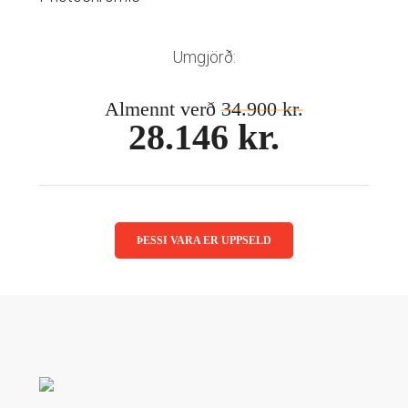
Mánaðarlinsur
Augnmeðferðir
Linsuvökvi
Sustainability
Augndropar/gervitár
Umgjörð:
Augnhvílur
ISK
Gleraugnaklútar og sprey
Almennt verð
34.900 kr.
EUR
28.146 kr.
Linsuvökvi
GBP
Vítamín
ISK
USD
ÞESSI VARA ER UPPSELD