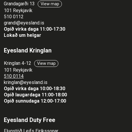
Grandagarði 13
View map
101 Reykjavík
510 0112
grandi@eyesland.is
Opið virka daga 11
:00-17:30
Lokað um helgar
Eyesland Kringlan
Kringlan 4-12
View map
101 Reykjavík
510 0114
kringlan@eyesland.is
Opið virka daga 10:00-18:30
Opið laugardaga 11:00-18:00
Opið sunnudaga 12:00-17:00
Eyesland Duty Free
Flugstöð Leifs Eiríkssonar