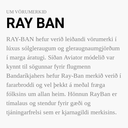
UM VÖRUMERKIÐ
RAY BAN
RAY-BAN hefur verið leiðandi vörumerki í
lúxus sólgleraugum og gleraugnaumgjörðum
í marga áratugi. Síðan Aviator módelið var
kynnt til sögunnar fyrir flugmenn
Bandaríkjahers hefur Ray-Ban merkið verið í
fararbroddi og vel þekkt á meðal fræga
fólksins um allan heim. Hönnun RayBan er
tímalaus og stendur fyrir gæði og
tjáningarfrelsi sem er kjarnagildi merkisins.