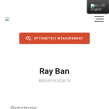
English
OPTOMETRIC MEASUREMENT
Glasses
Ray Ban
Sunglasses
RB2193 912/GH 53
Sports glasses
Contact lenses
Dagslinsur
Other
Photochromic