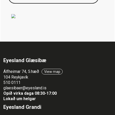
Eyesland Glæsibæ
Álfheimar 74, 5.hæð
View map
104 Reykjavík
510 0111
glaesibaer@eyesland.is
Opið virka daga 08:30-17:00
Lokað um helgar
Eyesland Grandi