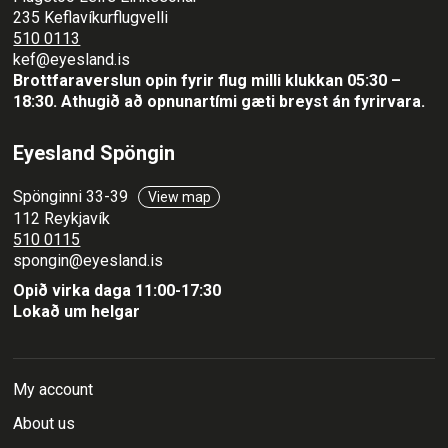
235 Keflavíkurflugvelli
510 0113
kef@eyesland.is
Brottfaraverslun opin fyrir flug milli klukkan 05:30 –
18:30.
Athugið að opnunartími gæti breyst án fyrirvara.
Eyesland Spöngin
Spönginni 33-39
View map
112 Reykjavík
510 0115
spongin@eyesland.is
Opið virka daga 11:00-17:30
Lokað um helgar
My account
About us