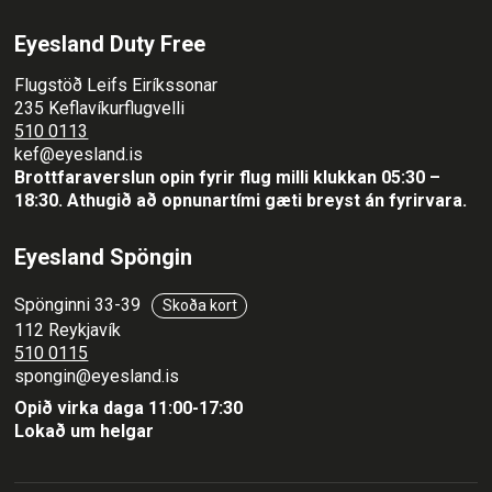
Eyesland Duty Free
Flugstöð Leifs Eiríkssonar
235 Keflavíkurflugvelli
510 0113
kef@eyesland.is
Brottfaraverslun opin fyrir flug milli klukkan 05:30 –
18:30.
Athugið að opnunartími gæti breyst án fyrirvara.
Eyesland Spöngin
Spönginni 33-39
Skoða kort
112 Reykjavík
510 0115
spongin@eyesland.is
Opið virka daga 11:00-17:30
Lokað um helgar