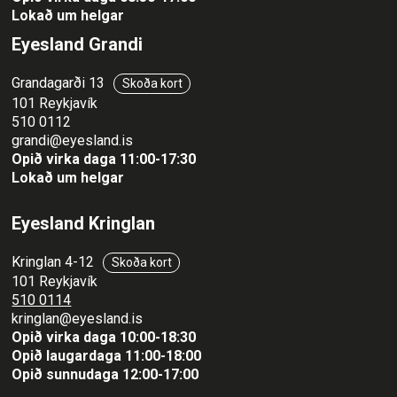
Mánaðarlinsur
Lokað um helgar
Augnmeðferðir
Linsuvökvi
Sjálfbærni
Eyesland Grandi
Augndropar/gervitár
Augnhvílur
Grandagarði 13
ISK
Skoða kort
Gleraugnaklútar og sprey
101 Reykjavík
EUR
510 0112
Linsuvökvi
GBP
grandi@eyesland.is
Vítamín
Opið virka daga 11
:00-17:30
ISK
Lokað um helgar
USD
Eyesland Kringlan
Kringlan 4-12
Skoða kort
101 Reykjavík
510 0114
kringlan@eyesland.is
Opið virka daga 10:00-18:30
Opið laugardaga 11:00-18:00
Opið sunnudaga 12:00-17:00