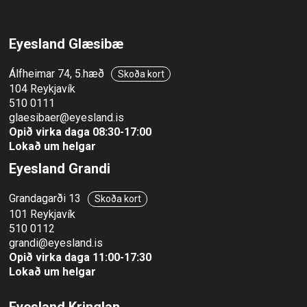
Eyesland Glæsibæ
Álfheimar 74, 5.hæð
Skoða kort
104 Reykjavík
510 0111
glaesibaer@eyesland.is
Opið virka daga 08:30-17:00
Lokað um helgar
Eyesland Grandi
Grandagarði 13
Skoða kort
101 Reykjavík
510 0112
grandi@eyesland.is
Opið virka daga 11
:00-17:30
Lokað um helgar