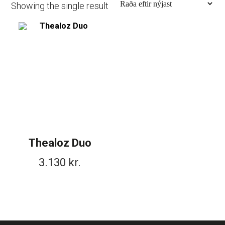
Mánaðarlinsur
Showing the single result
Augnmeðferðir
Linsuvökvi
Sjálfbærni
Augndropar/gervitár
Augnhvílur
ISK
Gleraugnaklútar og sprey
EUR
Linsuvökvi
GBP
Vítamín
ISK
USD
Thealoz Duo
3.130
kr.