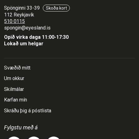
Spönginni 33-39
Skoða kort
112 Reykjavík
510 0115
spongin@eyesland.is
Opið virka daga 11:00-17:30
Lokað um helgar
Svæðið mitt
Um okkur
Skilmálar
Karfan mín
Skráðu þig á póstlista
Fylgstu með á