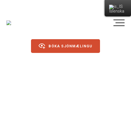
Íslenska
BÓKA SJÓNMÆLINGU
Gleraugu
Augndropar/gervitár
Sólgleraugu
Annað
Íþróttagleraugu
Linsur
Dagslinsur
Annað