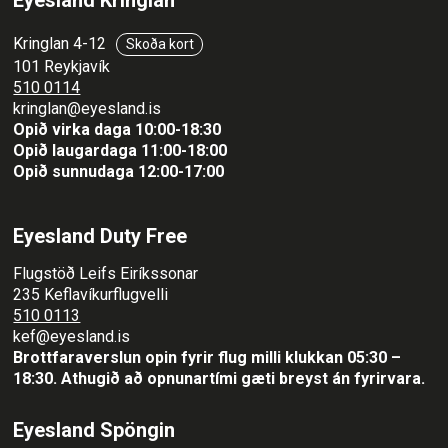
Eyesland Kringlan
Kringlan 4-12
Skoða kort
101 Reykjavík
510 0114
kringlan@eyesland.is
Opið virka daga 10:00-18:30
Opið laugardaga 11:00-18:00
Opið sunnudaga 12:00-17:00
Eyesland Duty Free
Flugstöð Leifs Eiríkssonar
235 Keflavíkurflugvelli
510 0113
kef@eyesland.is
Brottfaraverslun opin fyrir flug milli klukkan 05:30 –
18:30.
Athugið að opnunartími gæti breyst án fyrirvara.
Eyesland Spöngin