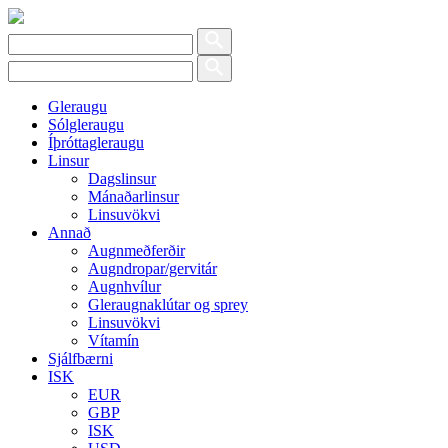
Gleraugu
Sólgleraugu
Íþróttagleraugu
Linsur
Dagslinsur
Mánaðarlinsur
Linsuvökvi
Annað
Augnmeðferðir
Augndropar/gervitár
Augnhvílur
Gleraugnaklútar og sprey
Linsuvökvi
Vítamín
Sjálfbærni
ISK
EUR
GBP
ISK