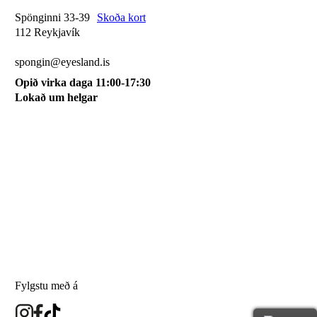
Spönginni 33-39
Skoða kort
112 Reykjavík
510 0115
spongin@eyesland.is
Opið virka daga 11:00-17:30
Lokað um helgar
Svæðið mitt
Um okkur
Skilmálar
Karfan mín
Skráðu þig á póstlista
Fylgstu með á