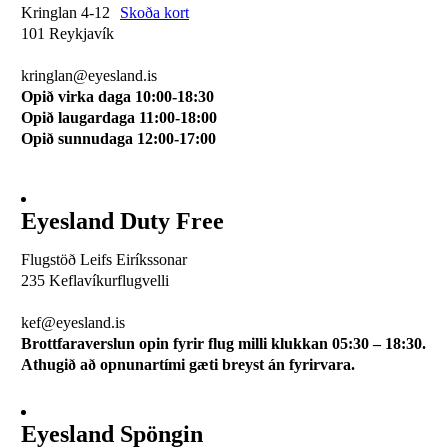
Kringlan 4-12
Skoða kort
101 Reykjavík
510 0114
kringlan@eyesland.is
Opið virka daga 10:00-18:30
Opið laugardaga 11:00-18:00
Opið sunnudaga 12:00-17:00
Eyesland Duty Free
Flugstöð Leifs Eiríkssonar
235 Keflavíkurflugvelli
510 0113
kef@eyesland.is
Brottfaraverslun opin fyrir flug milli klukkan 05:30 – 18:30.
Athugið að opnunartími gæti breyst án fyrirvara.
Eyesland Spöngin