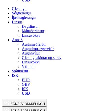
USD
Gleraugu
Sólgleraugu
Íþróttagleraugu
Linsur
Dagslinsur
Mánaðarlinsur
Linsuvökvi
Annað
Augnmeðferðir
Augndropar/gervitár
Augnhvílur
Gleraugnaklútar og sprey
Linsuvökvi
Vítamín
Sjálfbærni
ISK
EUR
GBP
ISK
USD
BÓKA SJÓNMÆLINGU
BÓKA SJÓNMÆLINGU