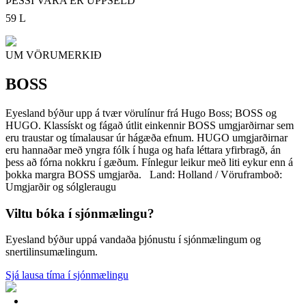
ÞESSI VARA ER UPPSELD
59 L
UM VÖRUMERKIÐ
BOSS
Eyesland býður upp á tvær vörulínur frá Hugo Boss; BOSS og
HUGO. Klassískt og fágað útlit einkennir BOSS umgjarðirnar sem
eru traustar og tímalausar úr hágæða efnum. HUGO umgjarðirnar
eru hannaðar með yngra fólk í huga og hafa léttara yfirbragð, án
þess að fórna nokkru í gæðum. Fínlegur leikur með liti eykur enn á
þokka margra BOSS umgjarða. Land: Holland / Vöruframboð:
Umgjarðir og sólgleraugu
Viltu bóka í sjónmælingu?
Eyesland býður uppá vandaða þjónustu í sjónmælingum og
snertilinsumælingum.
Sjá lausa tíma í sjónmælingu