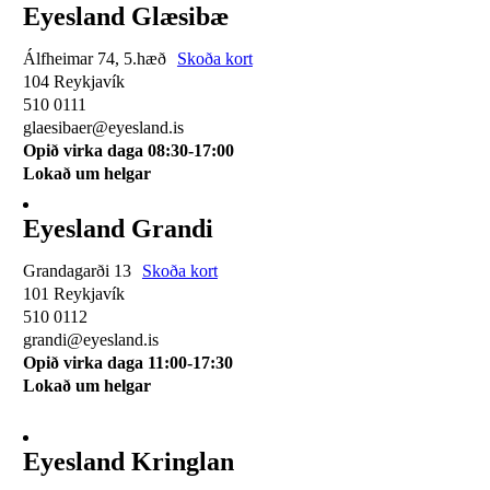
Eyesland Glæsibæ
Álfheimar 74, 5.hæð
Skoða kort
104 Reykjavík
510 0111
glaesibaer@eyesland.is
Opið virka daga 08:30-17:00
Lokað um helgar
Eyesland Grandi
Grandagarði 13
Skoða kort
101 Reykjavík
510 0112
grandi@eyesland.is
Opið virka daga 11
:00-17:30
Lokað um helgar
Eyesland Kringlan