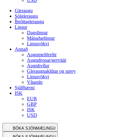
USD
Gleraugu
Sólgleraugu
Íþróttagleraugu
Linsur
Dagslinsur
Mánaðarlinsur
Linsuvökvi
Annað
Augnmeðferðir
Augndropar/gervitár
Augnhvílur
Gleraugnaklútar og sprey
Linsuvökvi
Vítamín
Sjálfbærni
ISK
EUR
GBP
ISK
USD
BÓKA SJÓNMÆLINGU
BÓKA SJÓNMÆLINGU