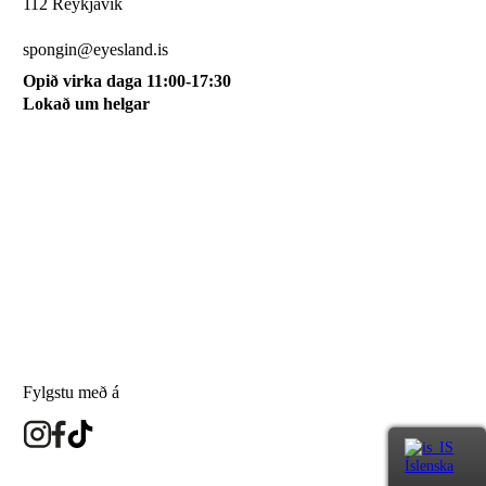
112 Reykjavík
510 0115
spongin@eyesland.is
Opið virka daga 11:00-17:30
Lokað um helgar
Svæðið mitt
Um okkur
Skilmálar
Karfan mín
Skráðu þig á póstlista
Fylgstu með á
Íslenska