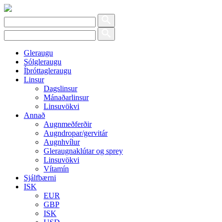
Gleraugu
Sólgleraugu
Íþróttagleraugu
Linsur
Dagslinsur
Mánaðarlinsur
Linsuvökvi
Annað
Augnmeðferðir
Augndropar/gervitár
Augnhvílur
Gleraugnaklútar og sprey
Linsuvökvi
Vítamín
Sjálfbærni
ISK
EUR
GBP
ISK