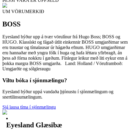
ÞESSI VARA ER UPPSELD
UM VÖRUMERKIÐ
BOSS
Eyesland býður upp á tvær vörulínur frá Hugo Boss; BOSS og
HUGO. Klassískt og fágað útlit einkennir BOSS umgjarðirnar sem
eru traustar og tímalausar úr hágæða efnum. HUGO umgjarðirnar
eru hannaðar með yngra fólk í huga og hafa léttara yfirbragð, án
þess að fórna nokkru í gæðum. Fínlegur leikur með liti eykur enn á
þokka margra BOSS umgjarða. Land: Holland / Vöruframboð:
Umgjarðir og sólgleraugu
Viltu bóka í sjónmælingu?
Eyesland býður uppá vandaða þjónustu í sjónmælingum og
snertilinsumælingum.
Sjá lausa tíma í sjónmælingu
Eyesland Glæsibæ