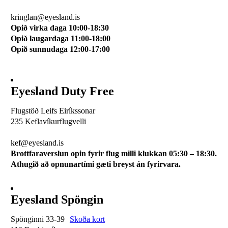
510 0114
kringlan@eyesland.is
Opið virka daga 10:00-18:30
Opið laugardaga 11:00-18:00
Opið sunnudaga 12:00-17:00
Eyesland Duty Free
Flugstöð Leifs Eiríkssonar
235 Keflavíkurflugvelli
510 0113
kef@eyesland.is
Brottfaraverslun opin fyrir flug milli klukkan 05:30 – 18:30.
Athugið að opnunartími gæti breyst án fyrirvara.
Eyesland Spöngin
Spönginni 33-39
Skoða kort