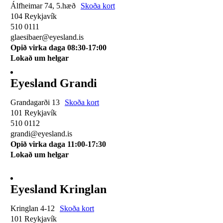
Álfheimar 74, 5.hæð
Skoða kort
104 Reykjavík
510 0111
glaesibaer@eyesland.is
Opið virka daga 08:30-17:00
Lokað um helgar
Eyesland Grandi
Grandagarði 13
Skoða kort
101 Reykjavík
510 0112
grandi@eyesland.is
Opið virka daga 11
:00-17:30
Lokað um helgar
Eyesland Kringlan
Kringlan 4-12
Skoða kort
101 Reykjavík