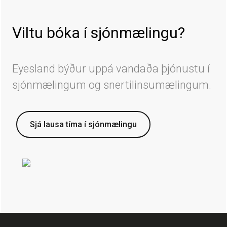
Viltu bóka í sjónmælingu?
Eyesland býður uppá vandaða þjónustu í
sjónmælingum og snertilinsumælingum.
Sjá lausa tíma í sjónmælingu