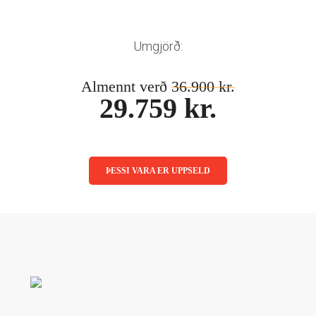
Mánaðarlinsur
Augnmeðferðir
Linsuvökvi
Sjálfbærni
Augndropar/gervitár
Umgjörð:
Augnhvílur
ISK
Gleraugnaklútar og sprey
Almennt verð
36.900 kr.
EUR
29.759 kr.
Linsuvökvi
GBP
Vítamín
ISK
USD
ÞESSI VARA ER UPPSELD