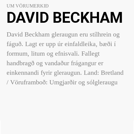
UM VÖRUMERKIÐ
DAVID BECKHAM
David Beckham gleraugun eru stílhrein og
fáguð. Lagt er upp úr einfaldleika, bæði í
formum, litum og efnisvali. Fallegt
handbragð og vandaður frágangur er
einkennandi fyrir gleraugun. Land: Bretland
/ Vöruframboð: Umgjarðir og sólgleraugu