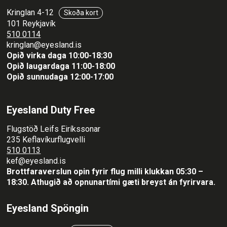
Kringlan 4-12
Skoða kort
101 Reykjavík
510 0114
kringlan@eyesland.is
Opið virka daga 10:00-18:30
Opið laugardaga 11:00-18:00
Opið sunnudaga 12:00-17:00
Eyesland Duty Free
Flugstöð Leifs Eiríkssonar
235 Keflavíkurflugvelli
510 0113
kef@eyesland.is
Brottfaraverslun opin fyrir flug milli klukkan 05:30 –
18:30.
Athugið að opnunartími gæti breyst án fyrirvara.
Eyesland Spöngin