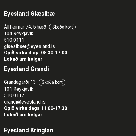
Eyesland Glæsibæ
Álfheimar 74, 5.hæð
Skoða kort
104 Reykjavík
510 0111
glaesibaer@eyesland.is
Opið virka daga 08:30-17:00
Lokað um helgar
Eyesland Grandi
Grandagarði 13
Skoða kort
101 Reykjavík
510 0112
grandi@eyesland.is
Opið virka daga 11
:00-17:30
Lokað um helgar
Eyesland Kringlan