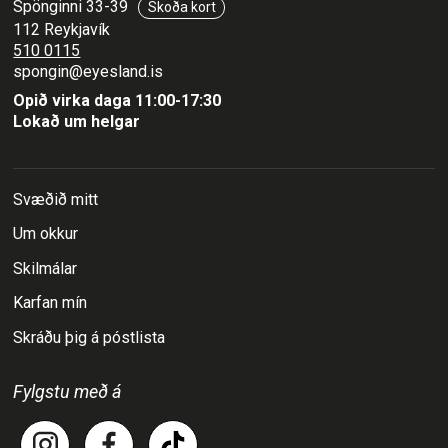
Spönginni 33-39
Skoða kort
112 Reykjavík
510 0115
spongin@eyesland.is
Opið virka daga 11:00-17:30
Lokað um helgar
Svæðið mitt
Um okkur
Skilmálar
Karfan mín
Skráðu þig á póstlista
Fylgstu með á