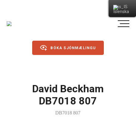
Íslenska
BÓKA SJÓNMÆLINGU
Gleraugu
David Beckham
Sólgleraugu
DB7018 807
Íþróttagleraugu
DB7018 807
Linsur
Dagslinsur
Annað