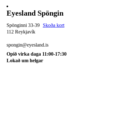
Eyesland Spöngin
Spönginni 33-39
Skoða kort
112 Reykjavík
510 0115
spongin@eyesland.is
Opið virka daga 11:00-17:30
Lokað um helgar
Svæðið mitt
Um okkur
Skilmálar
Karfan mín
Skráðu þig á póstlista