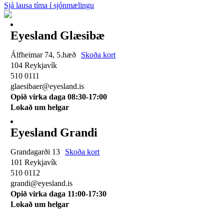
Sjá lausa tíma í sjónmælingu
Eyesland Glæsibæ
Álfheimar 74, 5.hæð
Skoða kort
104 Reykjavík
510 0111
glaesibaer@eyesland.is
Opið virka daga 08:30-17:00
Lokað um helgar
Eyesland Grandi
Grandagarði 13
Skoða kort
101 Reykjavík
510 0112
grandi@eyesland.is
Opið virka daga 11
:00-17:30
Lokað um helgar