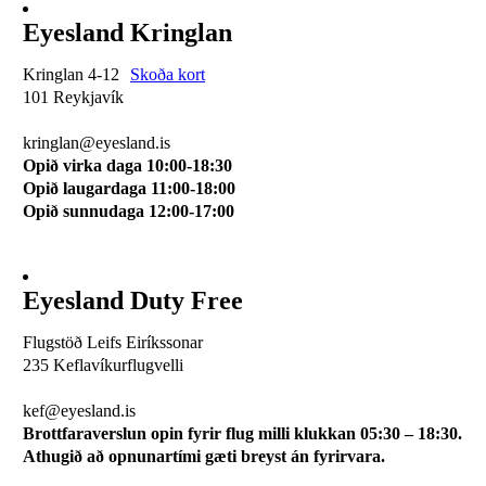
Eyesland Kringlan
Kringlan 4-12
Skoða kort
101 Reykjavík
510 0114
kringlan@eyesland.is
Opið virka daga 10:00-18:30
Opið laugardaga 11:00-18:00
Opið sunnudaga 12:00-17:00
Eyesland Duty Free
Flugstöð Leifs Eiríkssonar
235 Keflavíkurflugvelli
510 0113
kef@eyesland.is
Brottfaraverslun opin fyrir flug milli klukkan 05:30 – 18:30.
Athugið að opnunartími gæti breyst án fyrirvara.