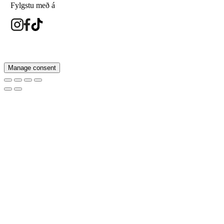
Fylgstu með á
eyesland.is
Manage consent