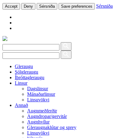
Sérsniða
Accept
Deny
Sérsniða
Save preferences
Gleraugu
Sólgleraugu
Íþróttagleraugu
Linsur
Dagslinsur
Mánaðarlinsur
Linsuvökvi
Annað
Augnmeðferðir
Augndropar/gervitár
Augnhvílur
Gleraugnaklútar og sprey
Linsuvökvi