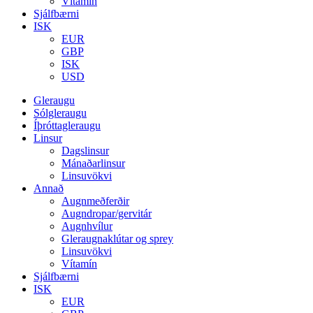
Vítamín
Sjálfbærni
ISK
EUR
GBP
ISK
USD
Gleraugu
Sólgleraugu
Íþróttagleraugu
Linsur
Dagslinsur
Mánaðarlinsur
Linsuvökvi
Annað
Augnmeðferðir
Augndropar/gervitár
Augnhvílur
Gleraugnaklútar og sprey
Linsuvökvi
Vítamín
Sjálfbærni
ISK
EUR