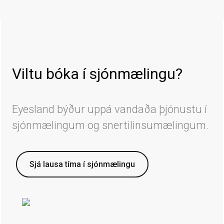
Viltu bóka í sjónmælingu?
Eyesland býður uppá vandaða þjónustu í
sjónmælingum og snertilinsumælingum.
Sjá lausa tíma í sjónmælingu