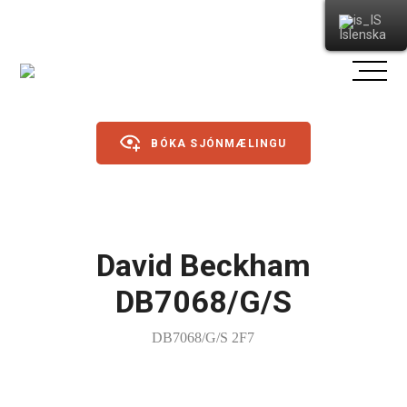
Íslenska
BÓKA SJÓNMÆLINGU
Gleraugu
David Beckham
Sólgleraugu
DB7068/G/S
Íþróttagleraugu
DB7068/G/S 2F7
Linsur
Dagslinsur
Annað