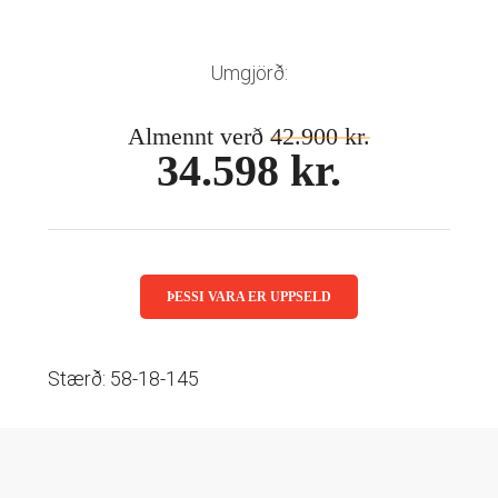
Mánaðarlinsur
Augnmeðferðir
Linsuvökvi
Sjálfbærni
Augndropar/gervitár
Umgjörð:
Augnhvílur
ISK
Gleraugnaklútar og sprey
Almennt verð
42.900 kr.
EUR
34.598 kr.
Linsuvökvi
GBP
Vítamín
ISK
USD
ÞESSI VARA ER UPPSELD
Stærð: 58-18-145