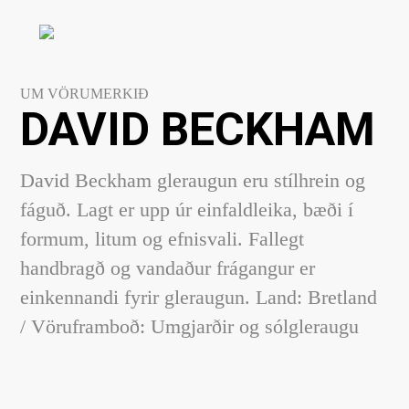
UM VÖRUMERKIÐ
DAVID BECKHAM
David Beckham gleraugun eru stílhrein og
fáguð. Lagt er upp úr einfaldleika, bæði í
formum, litum og efnisvali. Fallegt
handbragð og vandaður frágangur er
einkennandi fyrir gleraugun. Land: Bretland
/ Vöruframboð: Umgjarðir og sólgleraugu