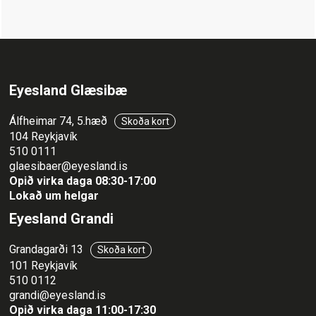
Eyesland Glæsibæ
Álfheimar 74, 5.hæð
Skoða kort
104 Reykjavík
510 0111
glaesibaer@eyesland.is
Opið virka daga 08:30-17:00
Lokað um helgar
Eyesland Grandi
Grandagarði 13
Skoða kort
101 Reykjavík
510 0112
grandi@eyesland.is
Opið virka daga 11
:00-17:30