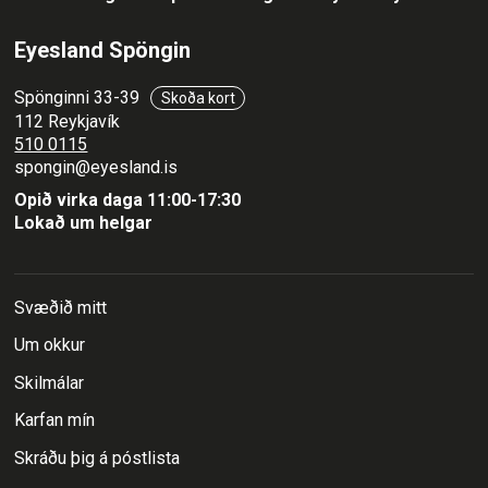
Eyesland Spöngin
Spönginni 33-39
Skoða kort
112 Reykjavík
510 0115
spongin@eyesland.is
Opið virka daga 11:00-17:30
Lokað um helgar
Svæðið mitt
Um okkur
Skilmálar
Karfan mín
Skráðu þig á póstlista