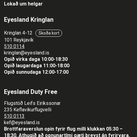
Lokað um helgar
Eyesland Kringlan
Kringlan 4-12
Skoða kort
101 Reykjavík
510 0114
kringlan@eyesland.is
Opið virka daga 10:00-18:30
Opið laugardaga 11:00-18:00
Opið sunnudaga 12:00-17:00
Eyesland Duty Free
Flugstöð Leifs Eiríkssonar
235 Keflavíkurflugvelli
510 0113
kef@eyesland.is
Brottfaraverslun opin fyrir flug milli klukkan 05:30 –
18:30.
Athugið að opnunartími gæti breyst án fyrirvara.