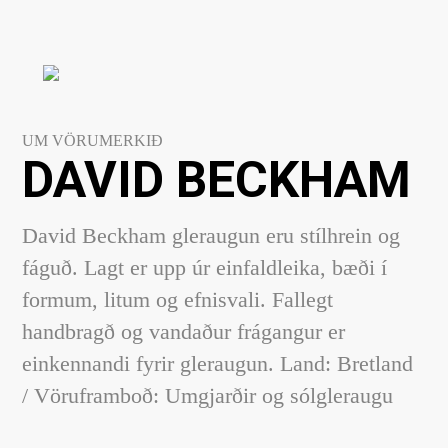
UM VÖRUMERKIÐ
DAVID BECKHAM
David Beckham gleraugun eru stílhrein og
fáguð. Lagt er upp úr einfaldleika, bæði í
formum, litum og efnisvali. Fallegt
handbragð og vandaður frágangur er
einkennandi fyrir gleraugun. Land: Bretland
/ Vöruframboð: Umgjarðir og sólgleraugu