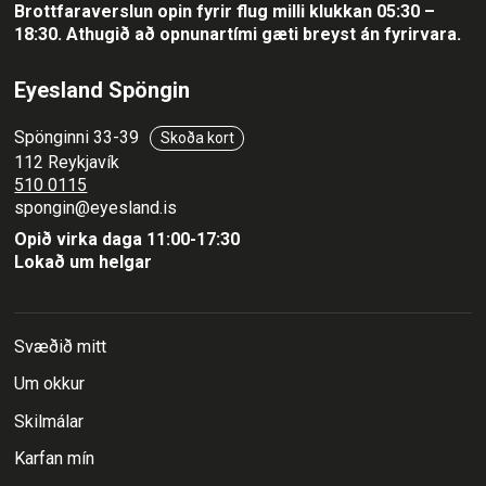
Brottfaraverslun opin fyrir flug milli klukkan 05:30 –
18:30.
Athugið að opnunartími gæti breyst án fyrirvara.
Eyesland Spöngin
Spönginni 33-39
Skoða kort
112 Reykjavík
510 0115
spongin@eyesland.is
Opið virka daga 11:00-17:30
Lokað um helgar
Svæðið mitt
Um okkur
Skilmálar
Karfan mín