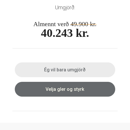
Mánaðarlinsur
Augnmeðferðir
Umgjörð:
Linsuvökvi
Sjálfbærni
Augndropar/gervitár
Almennt verð
49.900 kr.
Augnhvílur
ISK
40.243 kr.
Gleraugnaklútar og sprey
EUR
Linsuvökvi
GBP
Vítamín
ISK
USD
Ég vil bara umgjörð
Velja gler og styrk