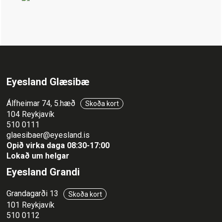
Eyesland Glæsibæ
Álfheimar 74, 5.hæð
Skoða kort
104 Reykjavík
510 0111
glaesibaer@eyesland.is
Opið virka daga 08:30-17:00
Lokað um helgar
Eyesland Grandi
Grandagarði 13
Skoða kort
101 Reykjavík
510 0112