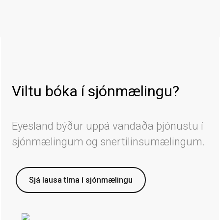
Viltu bóka í sjónmælingu?
Eyesland býður uppá vandaða þjónustu í
sjónmælingum og snertilinsumælingum.
Sjá lausa tíma í sjónmælingu