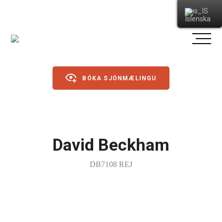
Íslenska
BÓKA SJÓNMÆLINGU
Gleraugu
David Beckham
Sólgleraugu
DB7108 REJ
Íþróttagleraugu
Linsur
Dagslinsur
Annað