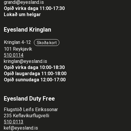
grandi@eyesland.is
Opið virka daga 11
:00-17:30
Lokað um helgar
Eyesland Kringlan
Kringlan 4-12
Skoða kort
101 Reykjavík
510 0114
kringlan@eyesland.is
Opið virka daga 10:00-18:30
Opið laugardaga 11:00-18:00
Opið sunnudaga 12:00-17:00
Eyesland Duty Free
Flugstöð Leifs Eiríkssonar
235 Keflavíkurflugvelli
510 0113
kef@eyesland.is