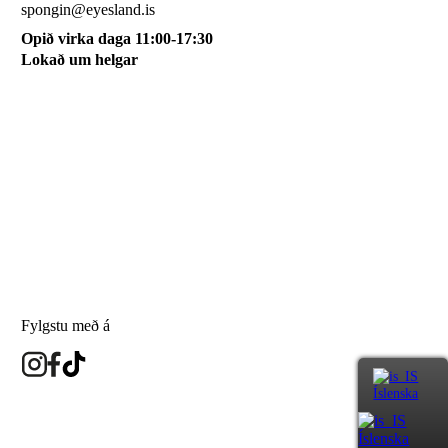
spongin@eyesland.is
Opið virka daga 11:00-17:30
Lokað um helgar
Svæðið mitt
Um okkur
Skilmálar
Karfan mín
Skráðu þig á póstlista
Fylgstu með á
Íslenska
eyesland.is
Íslenska