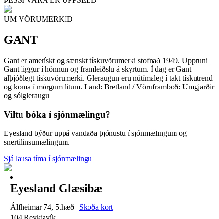
ÞESSI VARA ER UPPSELD
UM VÖRUMERKIÐ
GANT
Gant er amerískt og sænskt tískuvörumerki stofnað 1949. Uppruni
Gant liggur í hönnun og framleiðslu á skyrtum. Í dag er Gant
alþjóðlegt tískuvörumerki. Gleraugun eru nútímaleg í takt tískutrend
og koma í mörgum litum. Land: Bretland / Vöruframboð: Umgjarðir
og sólgleraugu
Viltu bóka í sjónmælingu?
Eyesland býður uppá vandaða þjónustu í sjónmælingum og
snertilinsumælingum.
Sjá lausa tíma í sjónmælingu
Eyesland Glæsibæ
Álfheimar 74, 5.hæð
Skoða kort
104 Reykjavík