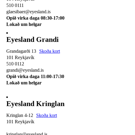
510 0111
glaesibaer@eyesland.is
Opið virka daga 08:30-17:00
Lokað um helgar
Eyesland Grandi
Grandagarði 13
Skoða kort
101 Reykjavík
510 0112
grandi@eyesland.is
Opið virka daga 11
:00-17:30
Lokað um helgar
Eyesland Kringlan
Kringlan 4-12
Skoða kort
101 Reykjavík
510 0114
kringlan@eyesland.is