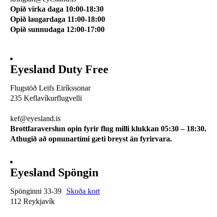
Opið virka daga 10:00-18:30
Opið laugardaga 11:00-18:00
Opið sunnudaga 12:00-17:00
Eyesland Duty Free
Flugstöð Leifs Eiríkssonar
235 Keflavíkurflugvelli
510 0113
kef@eyesland.is
Brottfaraverslun opin fyrir flug milli klukkan 05:30 – 18:30.
Athugið að opnunartími gæti breyst án fyrirvara.
Eyesland Spöngin
Spönginni 33-39
Skoða kort
112 Reykjavík
510 0115