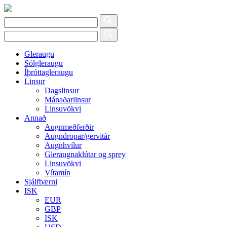
Gleraugu
Sólgleraugu
Íþróttagleraugu
Linsur
Dagslinsur
Mánaðarlinsur
Linsuvökvi
Annað
Augnmeðferðir
Augndropar/gervitár
Augnhvílur
Gleraugnaklútar og sprey
Linsuvökvi
Vítamín
Sjálfbærni
ISK
EUR
GBP
ISK