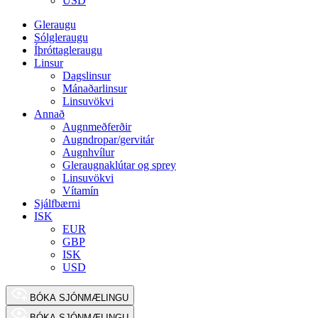
USD
Gleraugu
Sólgleraugu
Íþróttagleraugu
Linsur
Dagslinsur
Mánaðarlinsur
Linsuvökvi
Annað
Augnmeðferðir
Augndropar/gervitár
Augnhvílur
Gleraugnaklútar og sprey
Linsuvökvi
Vítamín
Sjálfbærni
ISK
EUR
GBP
ISK
USD
BÓKA SJÓNMÆLINGU
BÓKA SJÓNMÆLINGU