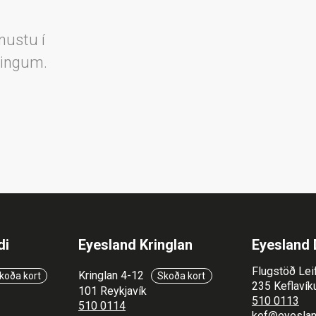
nustu í
lingum.
di
Eyesland Kringlan
Eyesland 
Flugstöð Lei
Kringlan 4-12
koða kort
Skoða kort
235 Keflavíku
101 Reykjavík
510 0113
510 0114
kef@eyeslan