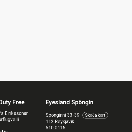
Duty Free
Eyesland Spöngin
fs Eiríkssonar
Spönginni 33-39
Skoða kort
rflugvelli
112 Reykjavík
510 0115
d.is