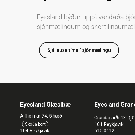
Eyesland býður uppá vandaða þjó
sjónmælingum og snertilinsumæ
Sjá lausa tíma í sjónmælingu
Eyesland Glæsibæ
Eyesland Gran
Álfheimar 74, 5.hæð
Grandagarði 13
S
101 Reykjavík
Skoða kort
104 Reykjavík
510 0112