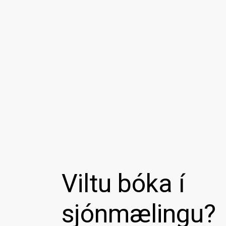
Viltu bóka í
sjónmælingu?