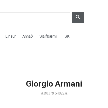
Linsur
Annað
Sjálfbærni
ISK
Giorgio Armani
AR8179 54822A