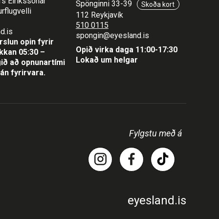
fs Eiríkssonar
Spönginni 33-39
Skoða kort
rflugvelli
112 Reykjavík
510 0115
d.is
spongin@eyesland.is
slun opin fyrir
Opið virka daga 11:00-17:30
lukkan 05:30 –
Lokað um helgar
ið að opnunartími
án fyrirvara.
Fylgstu með á
eyesland.is