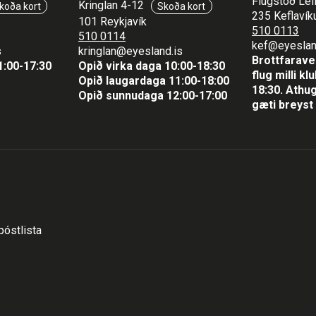
Flugstöð Lei
Kringlan 4-12
koða kort
Skoða kort
235 Keflavíku
101 Reykjavík
510 0113
510 0114
kef@eyeslan
s
kringlan@eyesland.is
Brottfaraver
1
:00-17:30
Opið virka daga 10:00-18:30
flug milli k
Opið laugardaga 11:00-18:00
18:30.
Athug
Opið sunnudaga 12:00-17:00
gæti breyst 
póstlista