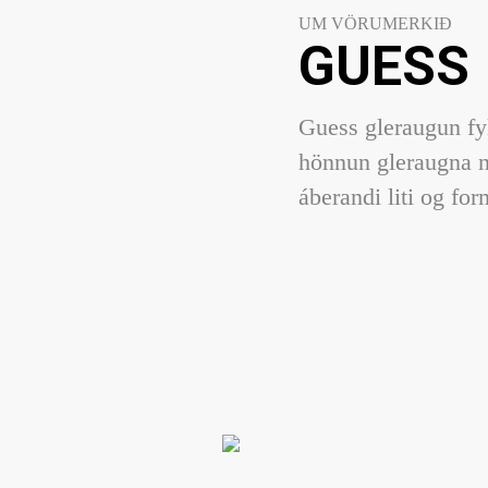
UM VÖRUMERKIÐ
GUESS
Guess gleraugun fy
hönnun gleraugna n
áberandi liti og fo