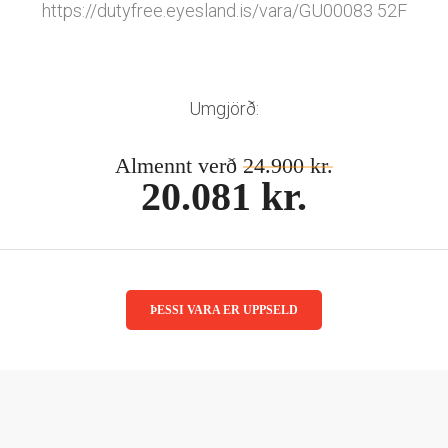
https://dutyfree.eyesland.is/vara/GU00083 52F
Umgjörð:
Almennt verð
24.900 kr.
20.081 kr.
ÞESSI VARA ER UPPSELD