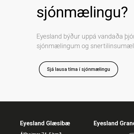
sjónmælingu?
Eyesland býður uppá vandaða þjó
sjónmælingum og snertilinsumæ
Sjá lausa tíma í sjónmælingu
Eyesland Glæsibæ
Eyesland Gran