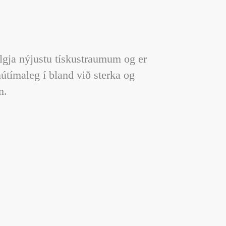
lgja nýjustu tískustraumum og er
útímaleg í bland við sterka og
rm.