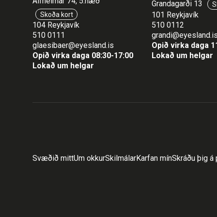
Álfheimar 74, 5.hæð
Grandagarði 13
S
101 Reykjavík
Skoða kort
104 Reykjavík
510 0112
510 0111
grandi@eyesland.i
glaesibaer@eyesland.is
Opið virka daga 1
Opið virka daga 08:30-17:00
Lokað um helgar
Lokað um helgar
Svæðið mitt
Um okkur
Skilmálar
Karfan mín
Skráðu þig á 