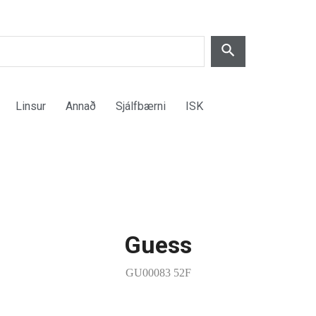
Linsur
Annað
Sjálfbærni
ISK
Guess
GU00083 52F