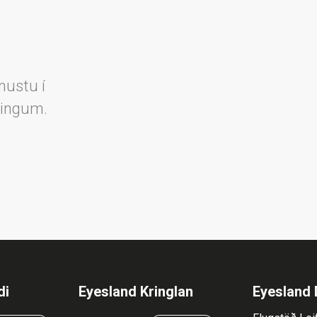
nustu í
lingum.
di
Eyesland Kringlan
Eyesland 