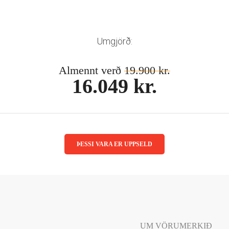
Umgjörð:
Almennt verð
19.900 kr.
16.049 kr.
ÞESSI VARA ER UPPSELD
UM VÖRUMERKIÐ