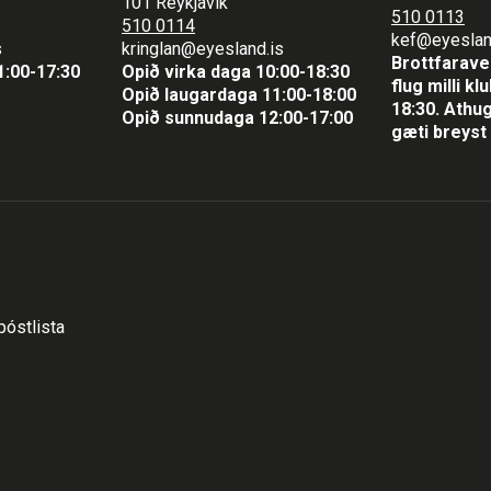
101 Reykjavík
510 0113
510 0114
kef@eyeslan
s
kringlan@eyesland.is
Brottfaraver
1
:00-17:30
Opið virka daga 10:00-18:30
flug milli k
Opið laugardaga 11:00-18:00
18:30.
Athug
Opið sunnudaga 12:00-17:00
gæti breyst 
póstlista