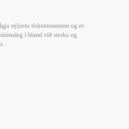
lgja nýjustu tískustraumum og er
útímaleg í bland við sterka og
rm.