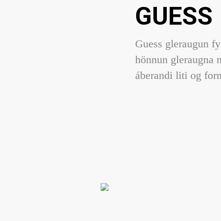
GUESS
Guess gleraugun fy
hönnun gleraugna n
áberandi liti og fo