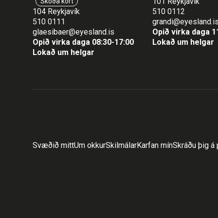
101 Reykjavík
Skoða kort
104 Reykjavík
510 0112
510 0111
grandi@eyesland.i
glaesibaer@eyesland.is
Opið virka daga 1
Opið virka daga 08:30-17:00
Lokað um helgar
Lokað um helgar
Svæðið mitt
Um okkur
Skilmálar
Karfan mín
Skráðu þig á 