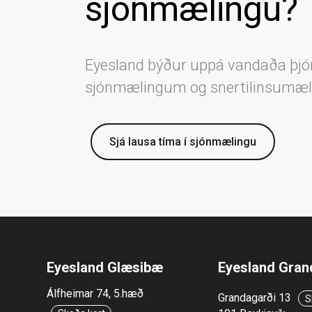
sjónmælingu?
Eyesland býður uppá vandaða þjó
sjónmælingum og snertilinsumæ
Sjá lausa tíma í sjónmælingu
Eyesland Glæsibæ
Eyesland Gran
Álfheimar 74, 5.hæð
Grandagarði 13
S