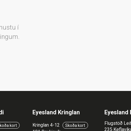
nustu í
lingum.
di
Eyesland Kringlan
Eyesland 
Flugstöð Lei
Kringlan 4-12
koða kort
Skoða kort
235 Keflavíku