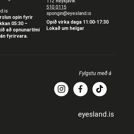
112 Reykjavík
510 0115
d.is
spongin@eyesland.is
slun opin fyrir
Opið virka daga 11:00-17:30
lukkan 05:30 –
Lokað um helgar
ið að opnunartími
án fyrirvara.
Fylgstu með á
eyesland.is