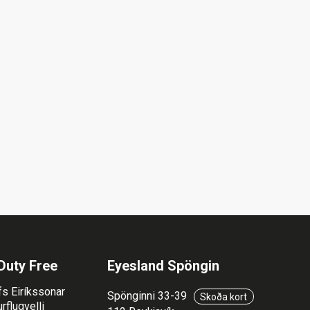
Duty Free
Eyesland Spöngin
fs Eiríkssonar
Spönginni 33-39
Skoða kort
rflugvelli