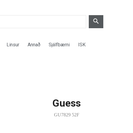
Linsur
Annað
Sjálfbærni
ISK
Guess
GU7829 52F