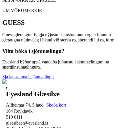
ÞESSI VARA ER UPPSELD
UM VÖRUMERKIÐ
GUESS
Guess gleraugun fylgja nýjustu tískustraumum og er hönnun
gleraugna nútímaleg í bland við sterka og áberandi liti og form.
Viltu bóka í sjónmælingu?
Eyesland býður uppá vandaða þjónustu í sjónmælingum og
snertilinsumælingum.
Sjá lausa tíma í sjónmælingu
Eyesland Glæsibæ
Álfheimar 74, 5.hæð
Skoða kort
104 Reykjavík
510 0111
glaesibaer@eyesland.is