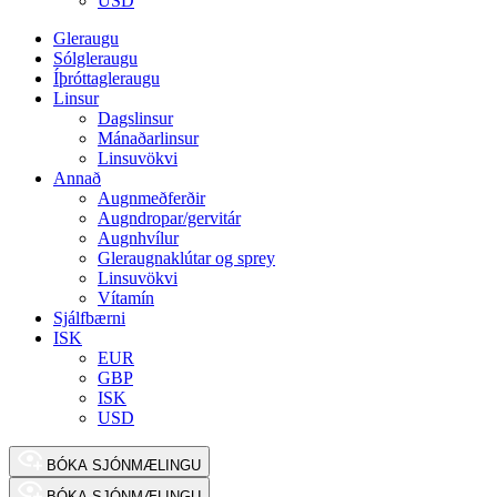
USD
Gleraugu
Sólgleraugu
Íþróttagleraugu
Linsur
Dagslinsur
Mánaðarlinsur
Linsuvökvi
Annað
Augnmeðferðir
Augndropar/gervitár
Augnhvílur
Gleraugnaklútar og sprey
Linsuvökvi
Vítamín
Sjálfbærni
ISK
EUR
GBP
ISK
USD
BÓKA SJÓNMÆLINGU
BÓKA SJÓNMÆLINGU