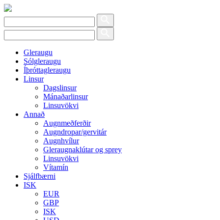
Gleraugu
Sólgleraugu
Íþróttagleraugu
Linsur
Dagslinsur
Mánaðarlinsur
Linsuvökvi
Annað
Augnmeðferðir
Augndropar/gervitár
Augnhvílur
Gleraugnaklútar og sprey
Linsuvökvi
Vítamín
Sjálfbærni
ISK
EUR
GBP
ISK