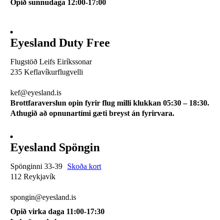
Opið sunnudaga 12:00-17:00
Eyesland Duty Free
Flugstöð Leifs Eiríkssonar
235 Keflavíkurflugvelli
510 0113
kef@eyesland.is
Brottfaraverslun opin fyrir flug milli klukkan 05:30 – 18:30.
Athugið að opnunartími gæti breyst án fyrirvara.
Eyesland Spöngin
Spönginni 33-39
Skoða kort
112 Reykjavík
510 0115
spongin@eyesland.is
Opið virka daga 11:00-17:30