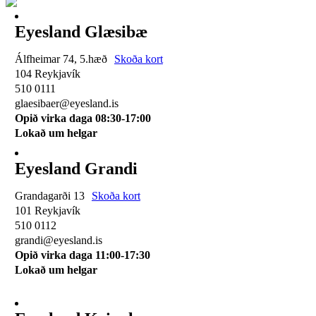
Eyesland Glæsibæ
Álfheimar 74, 5.hæð
Skoða kort
104 Reykjavík
510 0111
glaesibaer@eyesland.is
Opið virka daga 08:30-17:00
Lokað um helgar
Eyesland Grandi
Grandagarði 13
Skoða kort
101 Reykjavík
510 0112
grandi@eyesland.is
Opið virka daga 11
:00-17:30
Lokað um helgar