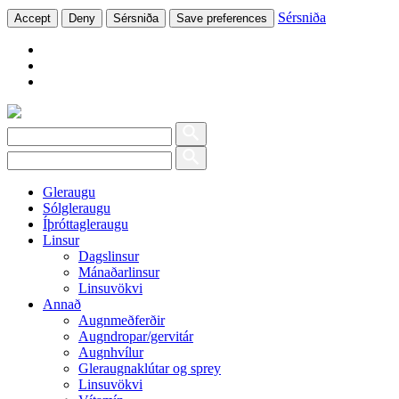
Sérsniða
Accept
Deny
Sérsniða
Save preferences
Gleraugu
Sólgleraugu
Íþróttagleraugu
Linsur
Dagslinsur
Mánaðarlinsur
Linsuvökvi
Annað
Augnmeðferðir
Augndropar/gervitár
Augnhvílur
Gleraugnaklútar og sprey
Linsuvökvi