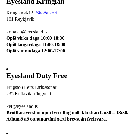
Eyesland Kringlan
Kringlan 4-12
Skoða kort
101 Reykjavík
510 0114
kringlan@eyesland.is
Opið virka daga 10:00-18:30
Opið laugardaga 11:00-18:00
Opið sunnudaga 12:00-17:00
Eyesland Duty Free
Flugstöð Leifs Eiríkssonar
235 Keflavíkurflugvelli
510 0113
kef@eyesland.is
Brottfaraverslun opin fyrir flug milli klukkan 05:30 – 18:30.
Athugið að opnunartími gæti breyst án fyrirvara.