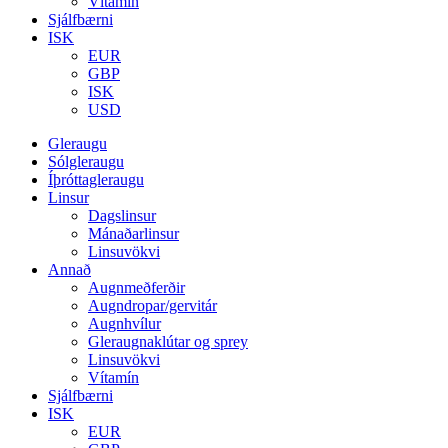
Vítamín
Sjálfbærni
ISK
EUR
GBP
ISK
USD
Gleraugu
Sólgleraugu
Íþróttagleraugu
Linsur
Dagslinsur
Mánaðarlinsur
Linsuvökvi
Annað
Augnmeðferðir
Augndropar/gervitár
Augnhvílur
Gleraugnaklútar og sprey
Linsuvökvi
Vítamín
Sjálfbærni
ISK
EUR