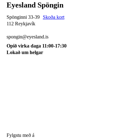
Eyesland Spöngin
Spönginni 33-39
Skoða kort
112 Reykjavík
510 0115
spongin@eyesland.is
Opið virka daga 11:00-17:30
Lokað um helgar
Svæðið mitt
Um okkur
Skilmálar
Karfan mín
Skráðu þig á póstlista
Fylgstu með á