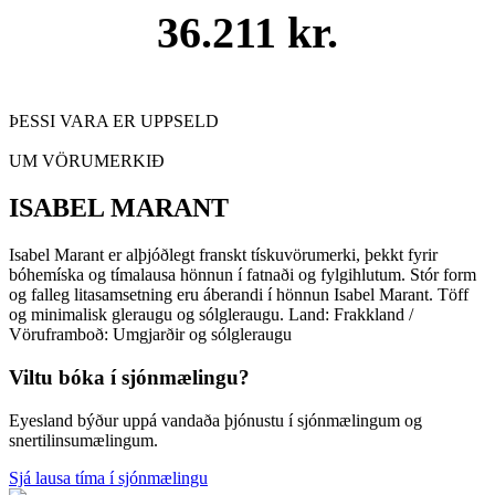
36.211 kr.
ÞESSI VARA ER UPPSELD
UM VÖRUMERKIÐ
ISABEL MARANT
Isabel Marant er alþjóðlegt franskt tískuvörumerki, þekkt fyrir
bóhemíska og tímalausa hönnun í fatnaði og fylgihlutum. Stór form
og falleg litasamsetning eru áberandi í hönnun Isabel Marant. Töff
og minimalisk gleraugu og sólgleraugu. Land: Frakkland /
Vöruframboð: Umgjarðir og sólgleraugu
Viltu bóka í sjónmælingu?
Eyesland býður uppá vandaða þjónustu í sjónmælingum og
snertilinsumælingum.
Sjá lausa tíma í sjónmælingu