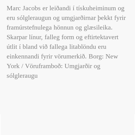
Marc Jacobs er leiðandi í tískuheiminum og
eru sólgleraugun og umgjarðirnar þekkt fyrir
framúrstefnulega hönnun og glæsileika.
Skarpar línur, falleg form og eftirtektavert
útlit í bland við fallega litablöndu eru
einkennandi fyrir vörumerkið. Borg: New
York / Vöruframboð: Umgjarðir og
sólgleraugu