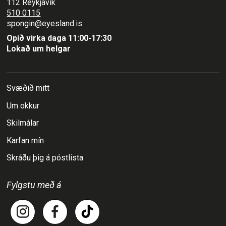
112 Reykjavík
510 0115
spongin@eyesland.is
Opið virka daga 11:00-17:30
Lokað um helgar
Svæðið mitt
Um okkur
Skilmálar
Karfan mín
Skráðu þig á póstlista
Fylgstu með á