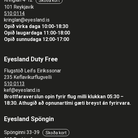
Kringlan 4-12
Skoða kort
101 Reykjavík
510 0114
kringlan@eyesland.is
Opið virka daga 10:00-18:30
Opið laugardaga 11:00-18:00
Opið sunnudaga 12:00-17:00
Eyesland Duty Free
Flugstöð Leifs Eiríkssonar
235 Keflavíkurflugvelli
510 0113
kef@eyesland.is
Brottfaraverslun opin fyrir flug milli klukkan 05:30 –
18:30.
Athugið að opnunartími gæti breyst án fyrirvara.
Eyesland Spöngin
Spönginni 33-39
Skoða kort