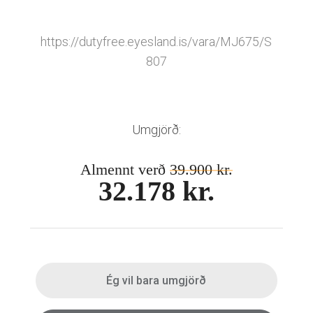
Mánaðarlinsur
Augnmeðferðir
Linsuvökvi
Sjálfbærni
Augndropar/gervitár
https://dutyfree.eyesland.is/vara/MJ675/S
Augnhvílur
807
ISK
Gleraugnaklútar og sprey
EUR
Linsuvökvi
GBP
Vítamín
Umgjörð:
ISK
USD
Almennt verð
39.900 kr.
32.178 kr.
Ég vil bara umgjörð