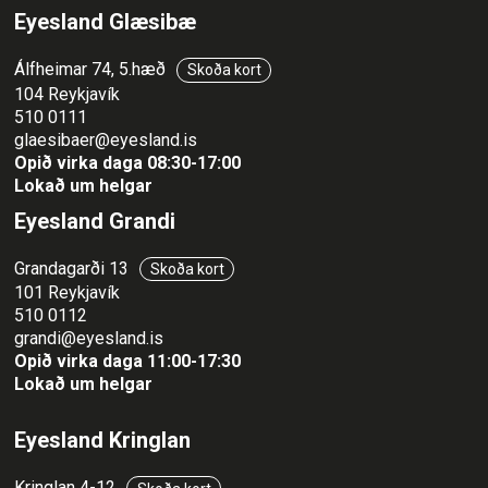
Eyesland Glæsibæ
Álfheimar 74, 5.hæð
Skoða kort
104 Reykjavík
510 0111
glaesibaer@eyesland.is
Opið virka daga 08:30-17:00
Lokað um helgar
Eyesland Grandi
Grandagarði 13
Skoða kort
101 Reykjavík
510 0112
grandi@eyesland.is
Opið virka daga 11
:00-17:30
Lokað um helgar
Eyesland Kringlan