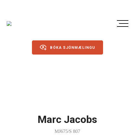
BÓKA SJÓNMÆLINGU
Gleraugu
Sólgleraugu
Íþróttagleraugu
Marc Jacobs
Linsur
Dagslinsur
MJ675/S 807
Annað