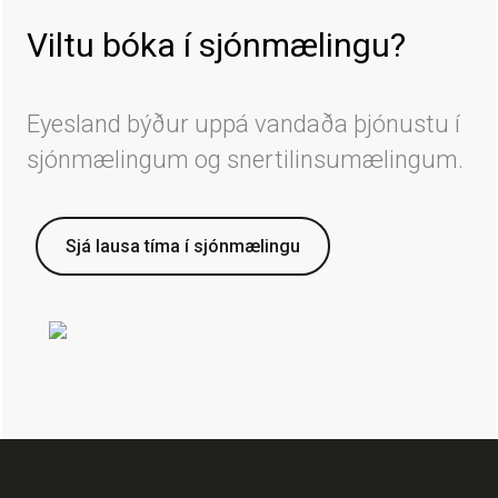
Viltu bóka í sjónmælingu?
Eyesland býður uppá vandaða þjónustu í
sjónmælingum og snertilinsumælingum.
Sjá lausa tíma í sjónmælingu