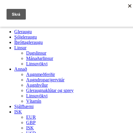
Gleraugu
Sólgleraugu
Íþróttagleraugu
Linsur
Dagslinsur
Mánaðarlinsur
Linsuvökvi
Annað
Augnmeðferðir
Augndropar/gervitár
Augnhvílur
Gleraugnaklútar og sprey
Linsuvökvi
Vítamín
Sjálfbærni
ISK
EUR
GBP
ISK