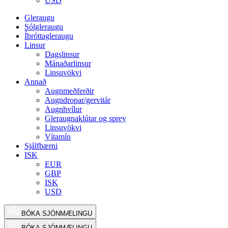
USD
Gleraugu
Sólgleraugu
Íþróttagleraugu
Linsur
Dagslinsur
Mánaðarlinsur
Linsuvökvi
Annað
Augnmeðferðir
Augndropar/gervitár
Augnhvílur
Gleraugnaklútar og sprey
Linsuvökvi
Vítamín
Sjálfbærni
ISK
EUR
GBP
ISK
USD
BÓKA SJÓNMÆLINGU
BÓKA SJÓNMÆLINGU