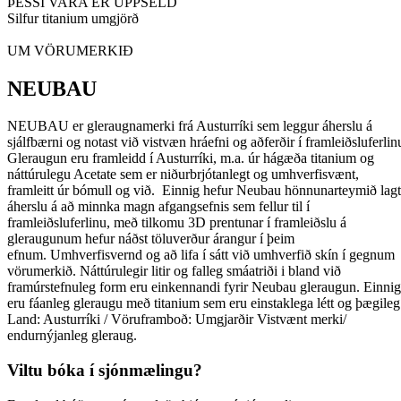
ÞESSI VARA ER UPPSELD
Silfur titanium umgjörð
UM VÖRUMERKIÐ
NEUBAU
NEUBAU er gleraugnamerki frá Austurríki sem leggur áherslu á
sjálfbærni og notast við vistvæn hráefni og aðferðir í framleiðsluferlin
Gleraugun eru framleidd í Austurríki, m.a. úr hágæða titanium og
náttúrulegu Acetate sem er niðurbrjótanlegt og umhverfisvænt,
framleitt úr bómull og við. Einnig hefur Neubau hönnunarteymið lagt
áherslu á að minnka magn afgangsefnis sem fellur til í
framleiðsluferlinu, með tilkomu 3D prentunar í framleiðslu á
gleraugunum hefur náðst töluverður árangur í þeim
efnum. Umhverfisvernd og að lifa í sátt við umhverfið skín í gegnum
vörumerkið. Náttúrulegir litir og falleg smáatriði i bland við
framúrstefnuleg form eru einkennandi fyrir Neubau gleraugun. Einnig
eru fáanleg gleraugu með titanium sem eru einstaklega létt og þægile
Land: Austurríki / Vöruframboð: Umgjarðir Vistvænt merki/
endurnýjanleg gleraug.
Viltu bóka í sjónmælingu?