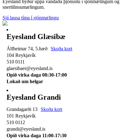
Eyesland býður uppá vandaða þjónustu í sjónmælingum og
snertilinsumælingum.
Sjá lausa tíma í sjónmælingu
Eyesland Glæsibæ
Álfheimar 74, 5.hæð
Skoða kort
104 Reykjavík
510 0111
glaesibaer@eyesland.is
Opið virka daga 08:30-17:00
Lokað um helgar
Eyesland Grandi
Grandagarði 13
Skoða kort
101 Reykjavík
510 0112
grandi@eyesland.is
Opið virka daga 11
:00-17:30