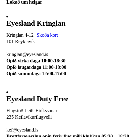
Lokað um helgar
Eyesland Kringlan
Kringlan 4-12
Skoða kort
101 Reykjavík
510 0114
kringlan@eyesland.is
Opið virka daga 10:00-18:30
Opið laugardaga 11:00-18:00
Opið sunnudaga 12:00-17:00
Eyesland Duty Free
Flugstöð Leifs Eiríkssonar
235 Keflavíkurflugvelli
510 0113
kef@eyesland.is
Brottfaraverslun opin fyrir flug milli klukkan 05:30 – 18:30.