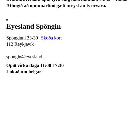
Athugið að opnunartími gæti breyst án fyrirvara.
Eyesland Spöngin
Spönginni 33-39
Skoða kort
112 Reykjavík
510 0115
spongin@eyesland.is
Opið virka daga 11:00-17:30
Lokað um helgar
Svæðið mitt
Um okkur
Skilmálar
Karfan mín