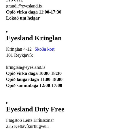
grandi@eyesland.is
Opið virka daga 11
:00-17:30
Lokað um helgar
Eyesland Kringlan
Kringlan 4-12
Skoða kort
101 Reykjavík
510 0114
kringlan@eyesland.is
Opið virka daga 10:00-18:30
Opið laugardaga 11:00-18:00
Opið sunnudaga 12:00-17:00
Eyesland Duty Free
Flugstöð Leifs Eiríkssonar
235 Keflavíkurflugvelli