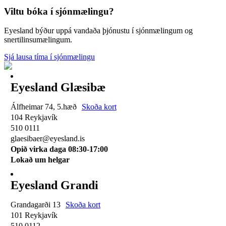
Viltu bóka í sjónmælingu?
Eyesland býður uppá vandaða þjónustu í sjónmælingum og
snertilinsumælingum.
Sjá lausa tíma í sjónmælingu
Eyesland Glæsibæ
Álfheimar 74, 5.hæð
Skoða kort
104 Reykjavík
510 0111
glaesibaer@eyesland.is
Opið virka daga 08:30-17:00
Lokað um helgar
Eyesland Grandi
Grandagarði 13
Skoða kort
101 Reykjavík
510 0112