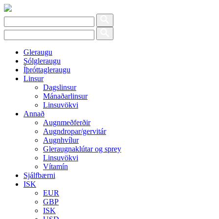
Gleraugu
Sólgleraugu
Íþróttagleraugu
Linsur
Dagslinsur
Mánaðarlinsur
Linsuvökvi
Annað
Augnmeðferðir
Augndropar/gervitár
Augnhvílur
Gleraugnaklútar og sprey
Linsuvökvi
Vítamín
Sjálfbærni
ISK
EUR
GBP
ISK