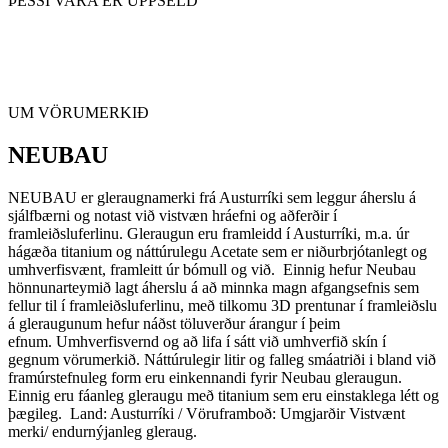
ÞESSI VARA ER UPPSELD
UM VÖRUMERKIÐ
NEUBAU
NEUBAU er gleraugnamerki frá Austurríki sem leggur áherslu á
sjálfbærni og notast við vistvæn hráefni og aðferðir í
framleiðsluferlinu. Gleraugun eru framleidd í Austurríki, m.a. úr
hágæða titanium og náttúrulegu Acetate sem er niðurbrjótanlegt og
umhverfisvænt, framleitt úr bómull og við. Einnig hefur Neubau
hönnunarteymið lagt áherslu á að minnka magn afgangsefnis sem
fellur til í framleiðsluferlinu, með tilkomu 3D prentunar í framleiðslu
á gleraugunum hefur náðst töluverður árangur í þeim
efnum. Umhverfisvernd og að lifa í sátt við umhverfið skín í
gegnum vörumerkið. Náttúrulegir litir og falleg smáatriði i bland við
framúrstefnuleg form eru einkennandi fyrir Neubau gleraugun.
Einnig eru fáanleg gleraugu með titanium sem eru einstaklega létt og
þægileg. Land: Austurríki / Vöruframboð: Umgjarðir Vistvænt
merki/ endurnýjanleg gleraug.