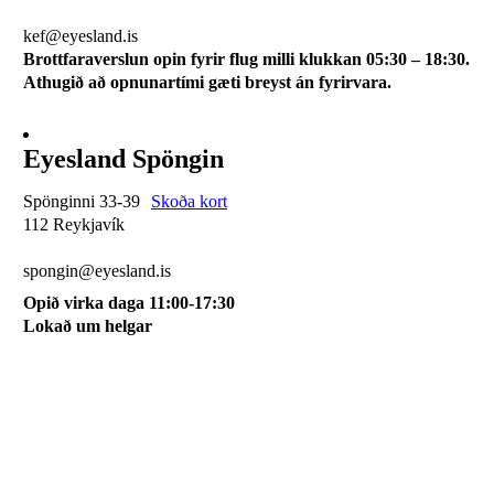
510 0113
kef@eyesland.is
Brottfaraverslun opin fyrir flug milli klukkan 05:30 – 18:30.
Athugið að opnunartími gæti breyst án fyrirvara.
Eyesland Spöngin
Spönginni 33-39
Skoða kort
112 Reykjavík
510 0115
spongin@eyesland.is
Opið virka daga 11:00-17:30
Lokað um helgar
Svæðið mitt
Um okkur
Skilmálar