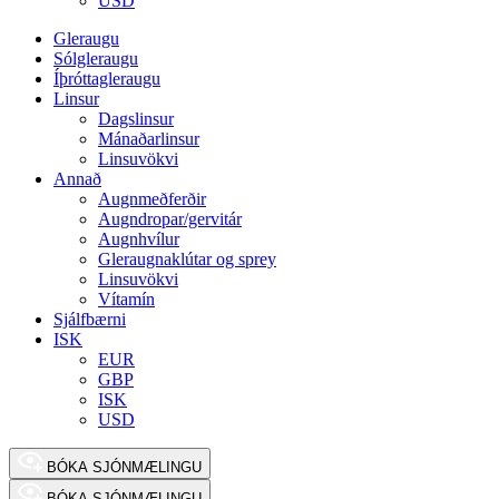
USD
Gleraugu
Sólgleraugu
Íþróttagleraugu
Linsur
Dagslinsur
Mánaðarlinsur
Linsuvökvi
Annað
Augnmeðferðir
Augndropar/gervitár
Augnhvílur
Gleraugnaklútar og sprey
Linsuvökvi
Vítamín
Sjálfbærni
ISK
EUR
GBP
ISK
USD
BÓKA SJÓNMÆLINGU
BÓKA SJÓNMÆLINGU