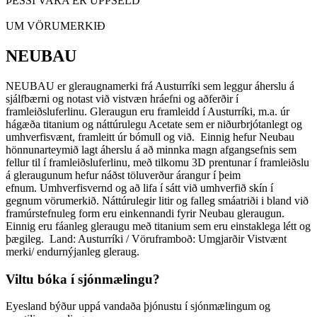
ÞESSI VARA ER UPPSELD
UM VÖRUMERKIÐ
NEUBAU
NEUBAU er gleraugnamerki frá Austurríki sem leggur áherslu á
sjálfbærni og notast við vistvæn hráefni og aðferðir í
framleiðsluferlinu. Gleraugun eru framleidd í Austurríki, m.a. úr
hágæða titanium og náttúrulegu Acetate sem er niðurbrjótanlegt og
umhverfisvænt, framleitt úr bómull og við. Einnig hefur Neubau
hönnunarteymið lagt áherslu á að minnka magn afgangsefnis sem
fellur til í framleiðsluferlinu, með tilkomu 3D prentunar í framleiðslu
á gleraugunum hefur náðst töluverður árangur í þeim
efnum. Umhverfisvernd og að lifa í sátt við umhverfið skín í
gegnum vörumerkið. Náttúrulegir litir og falleg smáatriði i bland við
framúrstefnuleg form eru einkennandi fyrir Neubau gleraugun.
Einnig eru fáanleg gleraugu með titanium sem eru einstaklega létt og
þægileg. Land: Austurríki / Vöruframboð: Umgjarðir Vistvænt
merki/ endurnýjanleg gleraug.
Viltu bóka í sjónmælingu?
Eyesland býður uppá vandaða þjónustu í sjónmælingum og