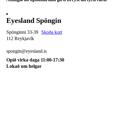
Eyesland Spöngin
Spönginni 33-39
Skoða kort
112 Reykjavík
510 0115
spongin@eyesland.is
Opið virka daga 11:00-17:30
Lokað um helgar
Svæðið mitt
Um okkur
Skilmálar
Karfan mín
Skráðu þig á póstlista