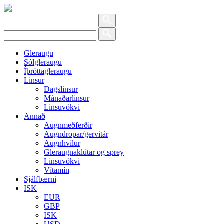
Gleraugu
Sólgleraugu
Íþróttagleraugu
Linsur
Dagslinsur
Mánaðarlinsur
Linsuvökvi
Annað
Augnmeðferðir
Augndropar/gervitár
Augnhvílur
Gleraugnaklútar og sprey
Linsuvökvi
Vítamín
Sjálfbærni
ISK
EUR
GBP
ISK