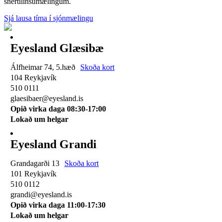
snertilinsumælingum.
Sjá lausa tíma í sjónmælingu
Eyesland Glæsibæ
Álfheimar 74, 5.hæð
Skoða kort
104 Reykjavík
510 0111
glaesibaer@eyesland.is
Opið virka daga 08:30-17:00
Lokað um helgar
Eyesland Grandi
Grandagarði 13
Skoða kort
101 Reykjavík
510 0112
grandi@eyesland.is
Opið virka daga 11
:00-17:30
Lokað um helgar