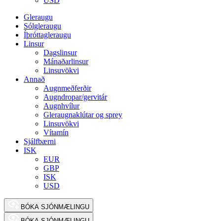
USD
Gleraugu
Sólgleraugu
Íþróttagleraugu
Linsur
Dagslinsur
Mánaðarlinsur
Linsuvökvi
Annað
Augnmeðferðir
Augndropar/gervitár
Augnhvílur
Gleraugnaklútar og sprey
Linsuvökvi
Vítamín
Sjálfbærni
ISK
EUR
GBP
ISK
USD
BÓKA SJÓNMÆLINGU
BÓKA SJÓNMÆLINGU