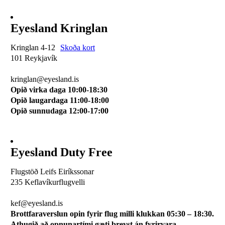
Eyesland Kringlan
Kringlan 4-12
Skoða kort
101 Reykjavík
510 0114
kringlan@eyesland.is
Opið virka daga 10:00-18:30
Opið laugardaga 11:00-18:00
Opið sunnudaga 12:00-17:00
Eyesland Duty Free
Flugstöð Leifs Eiríkssonar
235 Keflavíkurflugvelli
510 0113
kef@eyesland.is
Brottfaraverslun opin fyrir flug milli klukkan 05:30 – 18:30.
Athugið að opnunartími gæti breyst án fyrirvara.