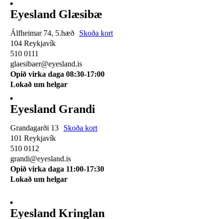
Eyesland Glæsibæ
Álfheimar 74, 5.hæð
Skoða kort
104 Reykjavík
510 0111
glaesibaer@eyesland.is
Opið virka daga 08:30-17:00
Lokað um helgar
Eyesland Grandi
Grandagarði 13
Skoða kort
101 Reykjavík
510 0112
grandi@eyesland.is
Opið virka daga 11
:00-17:30
Lokað um helgar
Eyesland Kringlan