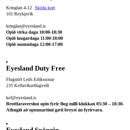
Kringlan 4-12
Skoða kort
101 Reykjavík
510 0114
kringlan@eyesland.is
Opið virka daga 10:00-18:30
Opið laugardaga 11:00-18:00
Opið sunnudaga 12:00-17:00
Eyesland Duty Free
Flugstöð Leifs Eiríkssonar
235 Keflavíkurflugvelli
510 0113
kef@eyesland.is
Brottfaraverslun opin fyrir flug milli klukkan 05:30 – 18:30.
Athugið að opnunartími gæti breyst án fyrirvara.