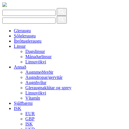
Gleraugu
Sólgleraugu
Íþróttagleraugu
Linsur
Dagslinsur
Mánaðarlinsur
Linsuvökvi
Annað
Augnmeðferðir
Augndropar/gervitár
Augnhvílur
Gleraugnaklútar og sprey
Linsuvökvi
Vítamín
Sjálfbærni
ISK
EUR
GBP
ISK