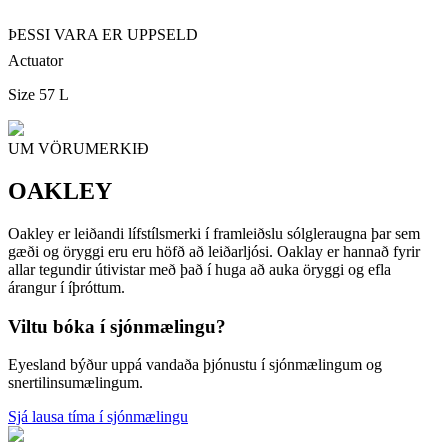
ÞESSI VARA ER UPPSELD
Actuator
Size 57 L
UM VÖRUMERKIÐ
OAKLEY
Oakley er leiðandi lífstílsmerki í framleiðslu sólgleraugna þar sem
gæði og öryggi eru eru höfð að leiðarljósi. Oaklay er hannað fyrir
allar tegundir útivistar með það í huga að auka öryggi og efla
árangur í íþróttum.
Viltu bóka í sjónmælingu?
Eyesland býður uppá vandaða þjónustu í sjónmælingum og
snertilinsumælingum.
Sjá lausa tíma í sjónmælingu