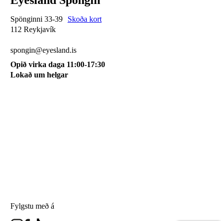
Eyesland Spöngin
Spönginni 33-39
Skoða kort
112 Reykjavík
510 0115
spongin@eyesland.is
Opið virka daga 11:00-17:30
Lokað um helgar
Svæðið mitt
Um okkur
Skilmálar
Karfan mín
Skráðu þig á póstlista
Fylgstu með á