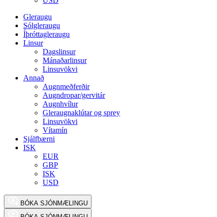
USD
Gleraugu
Sólgleraugu
Íþróttagleraugu
Linsur
Dagslinsur
Mánaðarlinsur
Linsuvökvi
Annað
Augnmeðferðir
Augndropar/gervitár
Augnhvílur
Gleraugnaklútar og sprey
Linsuvökvi
Vítamín
Sjálfbærni
ISK
EUR
GBP
ISK
USD
BÓKA SJÓNMÆLINGU
BÓKA SJÓNMÆLINGU