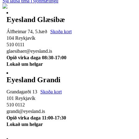
Sjá lausa tíma í sjónmælingu
Eyesland Glæsibæ
Álfheimar 74, 5.hæð
Skoða kort
104 Reykjavík
510 0111
glaesibaer@eyesland.is
Opið virka daga 08:30-17:00
Lokað um helgar
Eyesland Grandi
Grandagarði 13
Skoða kort
101 Reykjavík
510 0112
grandi@eyesland.is
Opið virka daga 11
:00-17:30
Lokað um helgar