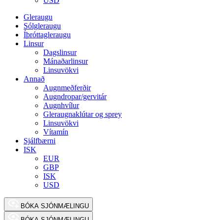
USD
Gleraugu
Sólgleraugu
Íþróttagleraugu
Linsur
Dagslinsur
Mánaðarlinsur
Linsuvökvi
Annað
Augnmeðferðir
Augndropar/gervitár
Augnhvílur
Gleraugnaklútar og sprey
Linsuvökvi
Vítamín
Sjálfbærni
ISK
EUR
GBP
ISK
USD
BÓKA SJÓNMÆLINGU
BÓKA SJÓNMÆLINGU