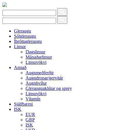
Gleraugu
Sólgleraugu
Íþróttagleraugu
Linsur
Dagslinsur
Mánaðarlinsur
Linsuvökvi
Annað
Augnmeðferðir
Augndropar/gervitár
Augnhvílur
Gleraugnaklútar og sprey
Linsuvökvi
Vítamín
Sjálfbærni
ISK
EUR
GBP
ISK