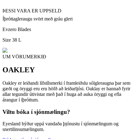
ÞESSI VARA ER UPPSELD
Íþróttagleraugu svört með gráu gleri
Evzero Blades
Size 38 L
UM VÖRUMERKIÐ
OAKLEY
Oakley er leiðandi lífstílsmerki í framleiðslu sólgleraugna þar sem
gæði og öryggi eru eru höfð að leiðarljósi. Oaklay er hannað fyrir
allar tegundir útivistar með það í huga að auka öryggi og efla
árangur í íþróttum.
Viltu bóka í sjónmælingu?
Eyesland býður uppá vandaða þjónustu í sjónmælingum og
snertilinsumælingum.