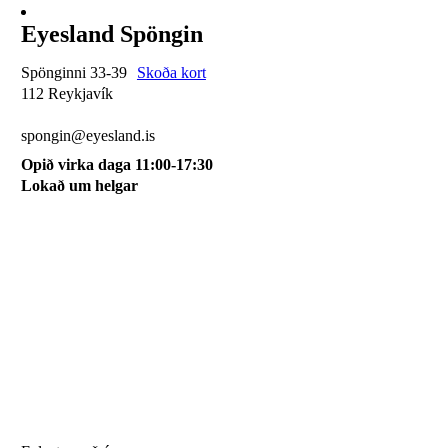
Eyesland Spöngin
Spönginni 33-39
Skoða kort
112 Reykjavík
510 0115
spongin@eyesland.is
Opið virka daga 11:00-17:30
Lokað um helgar
Svæðið mitt
Um okkur
Skilmálar
Karfan mín
Skráðu þig á póstlista