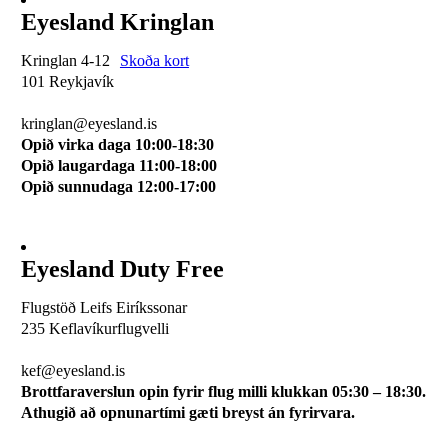
Eyesland Kringlan
Kringlan 4-12
Skoða kort
101 Reykjavík
510 0114
kringlan@eyesland.is
Opið virka daga 10:00-18:30
Opið laugardaga 11:00-18:00
Opið sunnudaga 12:00-17:00
Eyesland Duty Free
Flugstöð Leifs Eiríkssonar
235 Keflavíkurflugvelli
510 0113
kef@eyesland.is
Brottfaraverslun opin fyrir flug milli klukkan 05:30 – 18:30.
Athugið að opnunartími gæti breyst án fyrirvara.