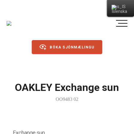
Íslenska
BÓKA SJÓNMÆLINGU
Gleraugu
OAKLEY Exchange sun
Sólgleraugu
OO9483 02
Íþróttagleraugu
Linsur
Dagslinsur
Annað
Exchange sun