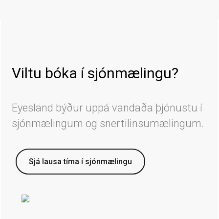
Viltu bóka í sjónmælingu?
Eyesland býður uppá vandaða þjónustu í
sjónmælingum og snertilinsumælingum.
Sjá lausa tíma í sjónmælingu