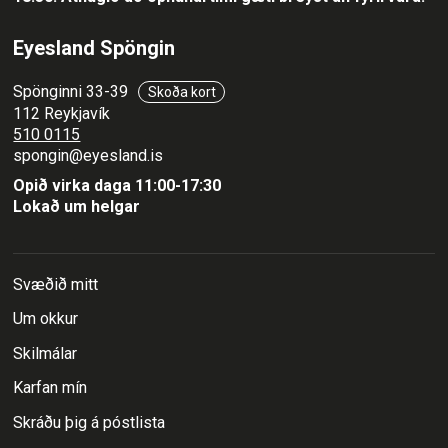
Eyesland Spöngin
Spönginni 33-39
Skoða kort
112 Reykjavík
510 0115
spongin@eyesland.is
Opið virka daga 11:00-17:30
Lokað um helgar
Svæðið mitt
Um okkur
Skilmálar
Karfan mín
Skráðu þig á póstlista