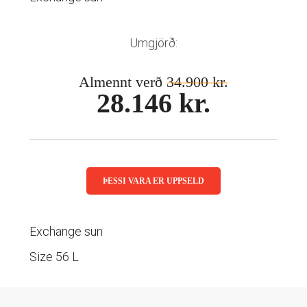
Mánaðarlinsur
Augnmeðferðir
Linsuvökvi
Sjálfbærni
Augndropar/gervitár
Umgjörð:
Augnhvílur
ISK
Gleraugnaklútar og sprey
Almennt verð
34.900 kr.
EUR
28.146 kr.
Linsuvökvi
GBP
Vítamín
ISK
USD
ÞESSI VARA ER UPPSELD
Exchange sun
Size 56 L