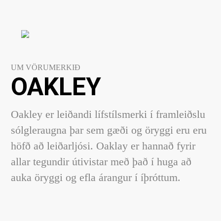
UM VÖRUMERKIÐ
OAKLEY
Oakley er leiðandi lífstílsmerki í framleiðslu
sólgleraugna þar sem gæði og öryggi eru eru
höfð að leiðarljósi. Oaklay er hannað fyrir
allar tegundir útivistar með það í huga að
auka öryggi og efla árangur í íþróttum.