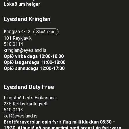
Lokað um helgar
Eyesland Kringlan
Kringlan 4-12
Skoða kort
101 Reykjavík
510 0114
kringlan@eyesland.is
Opið virka daga 10:00-18:30
Opið laugardaga 11:00-18:00
Opið sunnudaga 12:00-17:00
Eyesland Duty Free
Flugstöð Leifs Eiríkssonar
235 Keflavíkurflugvelli
510 0113
kef@eyesland.is
Brottfaraverslun opin fyrir flug milli klukkan 05:30 –
18:30.
Athugið að opnunartími gæti breyst án fyrirvara.