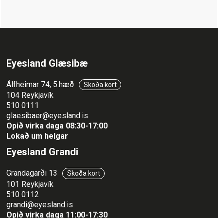
Eyesland Glæsibæ
Álfheimar 74, 5.hæð
Skoða kort
104 Reykjavík
510 0111
glaesibaer@eyesland.is
Opið virka daga 08:30-17:00
Lokað um helgar
Eyesland Grandi
Grandagarði 13
Skoða kort
101 Reykjavík
510 0112
grandi@eyesland.is
Opið virka daga 11
:00-17:30