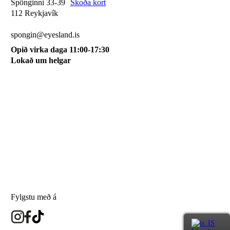
Spönginni 33-39
Skoða kort
112 Reykjavík
510 0115
spongin@eyesland.is
Opið virka daga 11:00-17:30
Lokað um helgar
Svæðið mitt
Um okkur
Skilmálar
Karfan mín
Skráðu þig á póstlista
Fylgstu með á