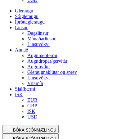
USD
Gleraugu
Sólgleraugu
Íþróttagleraugu
Linsur
Dagslinsur
Mánaðarlinsur
Linsuvökvi
Annað
Augnmeðferðir
Augndropar/gervitár
Augnhvílur
Gleraugnaklútar og sprey
Linsuvökvi
Vítamín
Sjálfbærni
ISK
EUR
GBP
ISK
USD
BÓKA SJÓNMÆLINGU
BÓKA SJÓNMÆLINGU