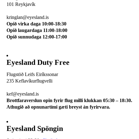
101 Reykjavík
510 0114
kringlan@eyesland.is
Opið virka daga 10:00-18:30
Opið laugardaga 11:00-18:00
Opið sunnudaga 12:00-17:00
Eyesland Duty Free
Flugstöð Leifs Eiríkssonar
235 Keflavíkurflugvelli
510 0113
kef@eyesland.is
Brottfaraverslun opin fyrir flug milli klukkan 05:30 – 18:30.
Athugið að opnunartími gæti breyst án fyrirvara.
Eyesland Spöngin