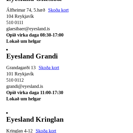
Álfheimar 74, 5.hæð
Skoða kort
104 Reykjavík
510 0111
glaesibaer@eyesland.is
Opið virka daga 08:30-17:00
Lokað um helgar
Eyesland Grandi
Grandagarði 13
Skoða kort
101 Reykjavík
510 0112
grandi@eyesland.is
Opið virka daga 11
:00-17:30
Lokað um helgar
Eyesland Kringlan
Kringlan 4-12
Skoða kort