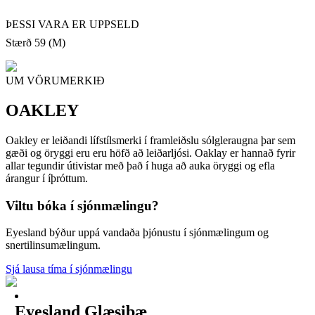
ÞESSI VARA ER UPPSELD
Stærð 59 (M)
UM VÖRUMERKIÐ
OAKLEY
Oakley er leiðandi lífstílsmerki í framleiðslu sólgleraugna þar sem
gæði og öryggi eru eru höfð að leiðarljósi. Oaklay er hannað fyrir
allar tegundir útivistar með það í huga að auka öryggi og efla
árangur í íþróttum.
Viltu bóka í sjónmælingu?
Eyesland býður uppá vandaða þjónustu í sjónmælingum og
snertilinsumælingum.
Sjá lausa tíma í sjónmælingu
Eyesland Glæsibæ