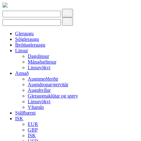
Gleraugu
Sólgleraugu
Íþróttagleraugu
Linsur
Dagslinsur
Mánaðarlinsur
Linsuvökvi
Annað
Augnmeðferðir
Augndropar/gervitár
Augnhvílur
Gleraugnaklútar og sprey
Linsuvökvi
Vítamín
Sjálfbærni
ISK
EUR
GBP
ISK