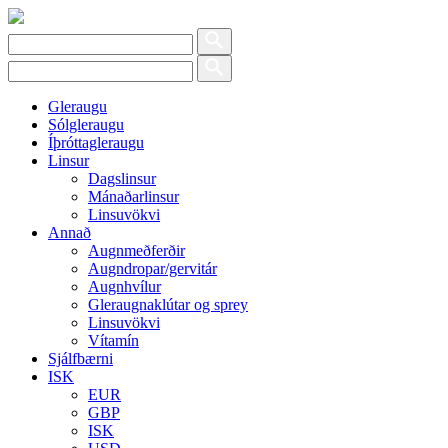
Gleraugu
Sólgleraugu
Íþróttagleraugu
Linsur
Dagslinsur
Mánaðarlinsur
Linsuvökvi
Annað
Augnmeðferðir
Augndropar/gervitár
Augnhvílur
Gleraugnaklútar og sprey
Linsuvökvi
Vítamín
Sjálfbærni
ISK
EUR
GBP
ISK