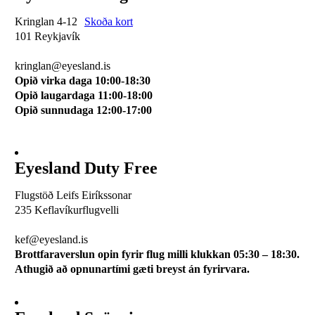
Kringlan 4-12
Skoða kort
101 Reykjavík
510 0114
kringlan@eyesland.is
Opið virka daga 10:00-18:30
Opið laugardaga 11:00-18:00
Opið sunnudaga 12:00-17:00
Eyesland Duty Free
Flugstöð Leifs Eiríkssonar
235 Keflavíkurflugvelli
510 0113
kef@eyesland.is
Brottfaraverslun opin fyrir flug milli klukkan 05:30 – 18:30.
Athugið að opnunartími gæti breyst án fyrirvara.