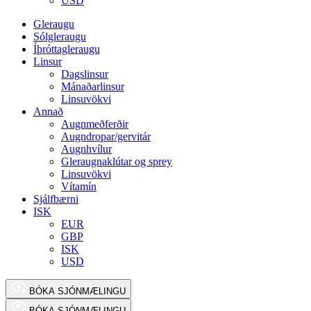
USD
Gleraugu
Sólgleraugu
Íþróttagleraugu
Linsur
Dagslinsur
Mánaðarlinsur
Linsuvökvi
Annað
Augnmeðferðir
Augndropar/gervitár
Augnhvílur
Gleraugnaklútar og sprey
Linsuvökvi
Vítamín
Sjálfbærni
ISK
EUR
GBP
ISK
USD
BÓKA SJÓNMÆLINGU
BÓKA SJÓNMÆLINGU