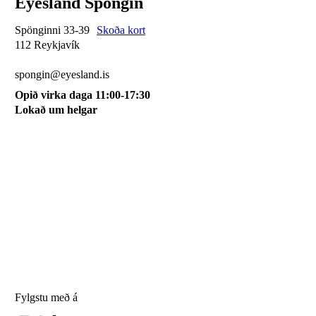
Eyesland Spöngin
Spönginni 33-39
Skoða kort
112 Reykjavík
510 0115
spongin@eyesland.is
Opið virka daga 11:00-17:30
Lokað um helgar
Svæðið mitt
Um okkur
Skilmálar
Karfan mín
Skráðu þig á póstlista
Fylgstu með á