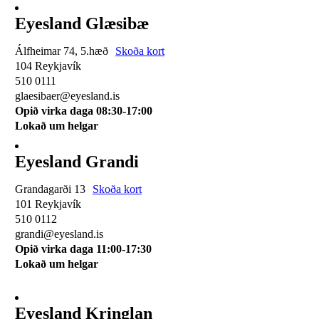
Eyesland Glæsibæ
Álfheimar 74, 5.hæð
Skoða kort
104 Reykjavík
510 0111
glaesibaer@eyesland.is
Opið virka daga 08:30-17:00
Lokað um helgar
Eyesland Grandi
Grandagarði 13
Skoða kort
101 Reykjavík
510 0112
grandi@eyesland.is
Opið virka daga 11
:00-17:30
Lokað um helgar
Eyesland Kringlan