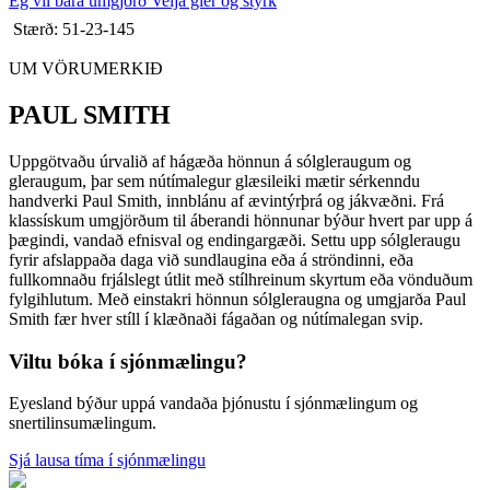
Ég vil bara umgjörð
Velja gler og styrk
Stærð: 51-23-145
UM VÖRUMERKIÐ
PAUL SMITH
Uppgötvaðu úrvalið af hágæða hönnun á sólgleraugum og
gleraugum, þar sem nútímalegur glæsileiki mætir sérkenndu
handverki Paul Smith, innblánu af ævintýrþrá og jákvæðni. Frá
klassískum umgjörðum til áberandi hönnunar býður hvert par upp á
þægindi, vandað efnisval og endingargæði. Settu upp sólgleraugu
fyrir afslappaða daga við sundlaugina eða á ströndinni, eða
fullkomnaðu frjálslegt útlit með stílhreinum skyrtum eða vönduðum
fylgihlutum. Með einstakri hönnun sólgleraugna og umgjarða Paul
Smith fær hver stíll í klæðnaði fágaðan og nútímalegan svip.
Viltu bóka í sjónmælingu?
Eyesland býður uppá vandaða þjónustu í sjónmælingum og
snertilinsumælingum.
Sjá lausa tíma í sjónmælingu