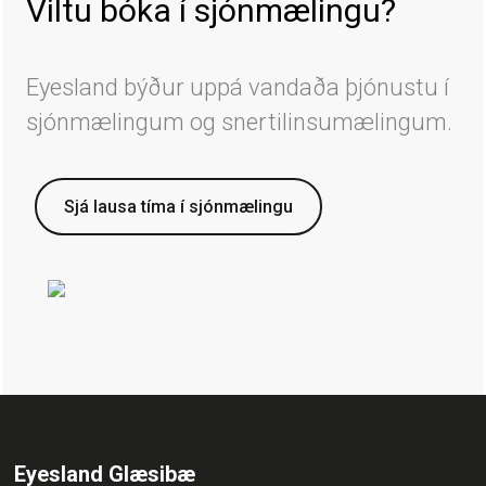
Viltu bóka í sjónmælingu?
Eyesland býður uppá vandaða þjónustu í
sjónmælingum og snertilinsumælingum.
Sjá lausa tíma í sjónmælingu
Eyesland Glæsibæ