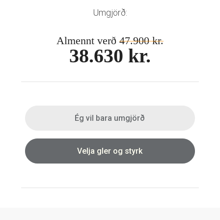
Mánaðarlinsur
Augnmeðferðir
Umgjörð:
Linsuvökvi
Sjálfbærni
Augndropar/gervitár
Almennt verð
47.900 kr.
Augnhvílur
ISK
38.630 kr.
Gleraugnaklútar og sprey
EUR
Linsuvökvi
GBP
Vítamín
ISK
USD
Ég vil bara umgjörð
Velja gler og styrk