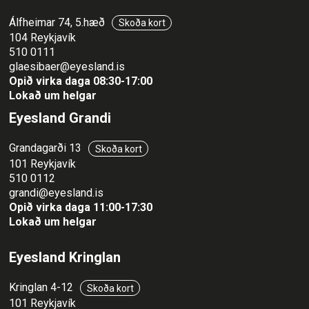
Álfheimar 74, 5.hæð
Skoða kort
104 Reykjavík
510 0111
glaesibaer@eyesland.is
Opið virka daga 08:30-17:00
Lokað um helgar
Eyesland Grandi
Grandagarði 13
Skoða kort
101 Reykjavík
510 0112
grandi@eyesland.is
Opið virka daga 11
:00-17:30
Lokað um helgar
Eyesland Kringlan
Kringlan 4-12
Skoða kort
101 Reykjavík