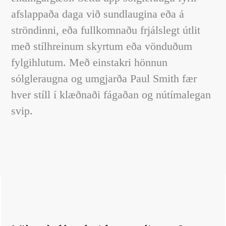
afslappaða daga við sundlaugina eða á
ströndinni, eða fullkomnaðu frjálslegt útlit
með stílhreinum skyrtum eða vönduðum
fylgihlutum. Með einstakri hönnun
sólgleraugna og umgjarða Paul Smith fær
hver stíll í klæðnaði fágaðan og nútímalegan
svip.