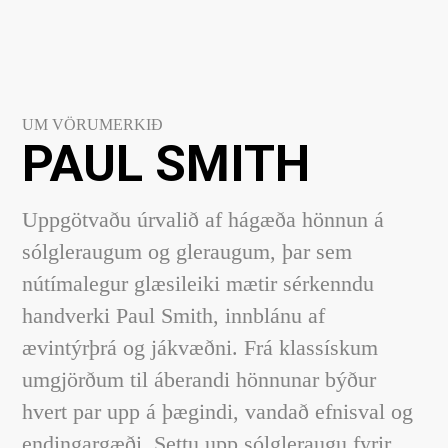
UM VÖRUMERKIÐ
PAUL SMITH
Uppgötvaðu úrvalið af hágæða hönnun á
sólgleraugum og gleraugum, þar sem
nútímalegur glæsileiki mætir sérkenndu
handverki Paul Smith, innblánu af
ævintýrþrá og jákvæðni. Frá klassískum
umgjörðum til áberandi hönnunar býður
hvert par upp á þægindi, vandað efnisval og
endingargæði. Settu upp sólgleraugu fyrir