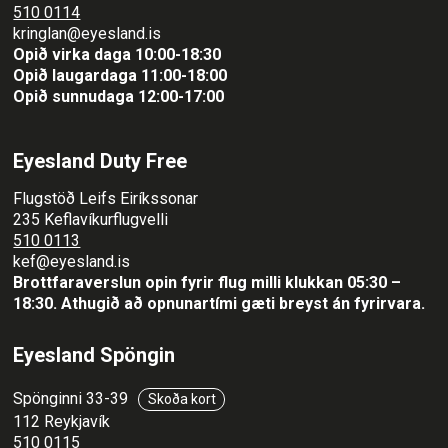
510 0114
kringlan@eyesland.is
Opið virka daga 10:00-18:30
Opið laugardaga 11:00-18:00
Opið sunnudaga 12:00-17:00
Eyesland Duty Free
Flugstöð Leifs Eiríkssonar
235 Keflavíkurflugvelli
510 0113
kef@eyesland.is
Brottfaraverslun opin fyrir flug milli klukkan 05:30 –
18:30.
Athugið að opnunartími gæti breyst án fyrirvara.
Eyesland Spöngin
Spönginni 33-39
Skoða kort
112 Reykjavík
510 0115