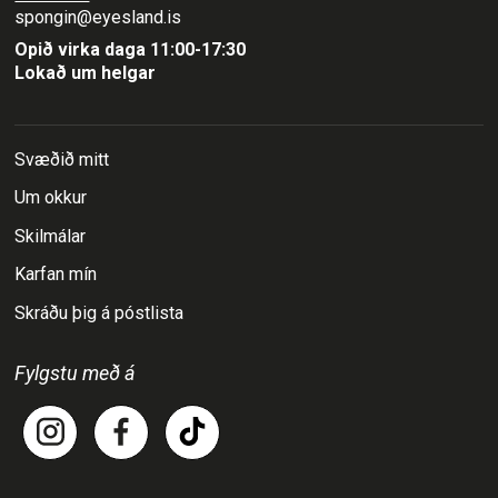
spongin@eyesland.is
Opið virka daga 11:00-17:30
Lokað um helgar
Svæðið mitt
Um okkur
Skilmálar
Karfan mín
Skráðu þig á póstlista
Fylgstu með á