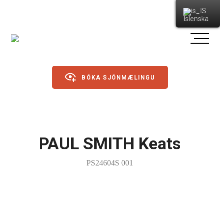
Íslenska
BÓKA SJÓNMÆLINGU
Gleraugu
PAUL SMITH Keats
Sólgleraugu
PS24604S 001
Íþróttagleraugu
Linsur
Dagslinsur
Annað